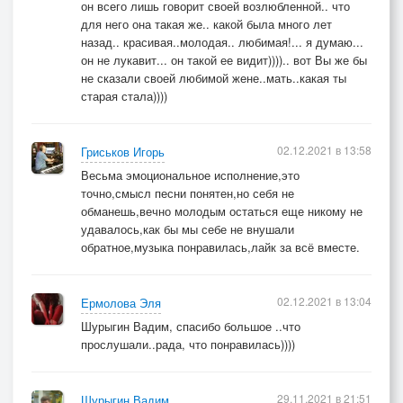
он всего лишь говорит своей возлюбленной.. что
для него она такая же.. какой была много лет
назад.. красивая..молодая.. любимая!... я думаю...
он не лукавит... он такой ее видит)))).. вот Вы же бы
не сказали своей любимой жене..мать..какая ты
старая стала))))
02.12.2021 в 13:58
Гриськов Игорь
Весьма эмоциональное исполнение,это
точно,смысл песни понятен,но себя не
обманешь,вечно молодым остаться еще никому не
удавалось,как бы мы себе не внушали
обратное,музыка понравилась,лайк за всё вместе.
02.12.2021 в 13:04
Ермолова Эля
Шурыгин Вадим, спасибо большое ..что
прослушали..рада, что понравилась))))
29.11.2021 в 21:51
Шурыгин Вадим