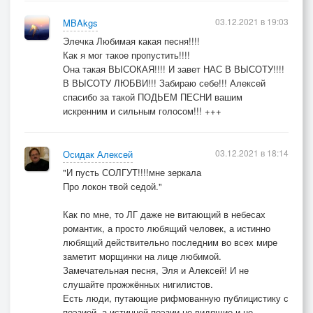
03.12.2021 в 19:03
MBAkgs
Элечка Любимая какая песня!!!!
Как я мог такое пропустить!!!!
Она такая ВЫСОКАЯ!!!! И завет НАС В ВЫСОТУ!!!!
В ВЫСОТУ ЛЮБВИ!!! Забираю себе!!! Алексей
спасибо за такой ПОДЬЕМ ПЕСНИ вашим
искренним и сильным голосом!!! +++
03.12.2021 в 18:14
Осидак Алексей
"И пусть СОЛГУТ!!!!мне зеркала
Про локон твой седой."
Как по мне, то ЛГ даже не витающий в небесах
романтик, а просто любящий человек, а истинно
любящий действительно последним во всех мире
заметит морщинки на лице любимой.
Замечательная песня, Эля и Алексей! И не
слушайте прожжëнных нигилистов.
Есть люди, путающие рифмованную публицистику с
поэзией, а истинной поэзии не видящие и не