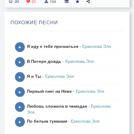
85
Шумела быстрая река.
20
104
Вдали закат алел.
И мы с тобой, в руке рука,
ПОХОЖИЕ ПЕСНИ
Бродили по земле.
Не горевали ни о чем.
Я иду к тебе признаться
-
Ермолова Эля
Нам этот мир был мил.
▶
И ты любила горячо.
В Питере дождь
-
Ермолова Эля
И я тебя любил.
▶
Я и Ты
-
Ермолова Эля
Под развеселый бой гитар
▶
Над полем песнь плыла.
Первый снег на Неве
-
Ермолова Эля
И лета бронзовый загар
▶
Нам золотил тела.
Любовь сложила в чемодан
-
Ермолова
▶
Эля
Давно ушел в круженье лет
По белым туманам
-
Ермолова Эля
Тот солнечный июль.
▶
Но у меня сомнений нет,