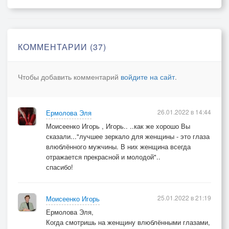
Что я тебя люблю.
И пусть солгут мне зеркала
Про локон твой седой.
КОММЕНТАРИИ (37)
Я знаю, ты всегда была
И будешь молодой.
Чтобы добавить комментарий
войдите на сайт
.
припев:
26.01.2022 в 14:44
Ермолова Эля
Жизнь летит быстрее, чем птица.
Моисеенко Игорь , Игорь.. ..как же хорошо Вы
Годы даже крепость разрушат.
сказали..."лучшее зеркало для женщины - это глаза
Время изменяет нам лица.
влюблённого мужчины. В них женщина всегда
И совсем не трогает душу.
отражается прекрасной и молодой"..
спасибо!
Пусть под небом звездным и млечным
я всего лишь просто прохожий.
Но моя любовь к тебе вечна.
25.01.2022 в 21:19
Моисеенко Игорь
И твоя любовь ко мне тоже.
Ермолова Эля,
Когда смотришь на женщину влюблёнными глазами,