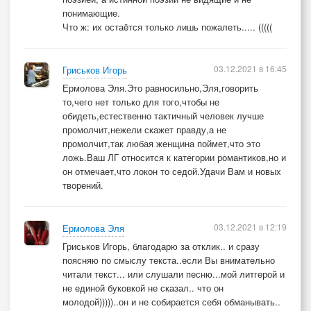
понимающие.
Что ж: их остаëтся только лишь пожалеть..... (((((
03.12.2021 в 16:45
Гриськов Игорь
Ермолова Эля.Это равносильно,Эля,говорить
то,чего нет только для того,чтобы не
обидеть,естественно тактичный человек лучше
промолчит,нежели скажет правду,а не
промолчит,так любая женщина поймет,что это
ложь.Ваш ЛГ относится к категории романтиков,но и
он отмечает,что локон то седой.Удачи Вам и новых
творений.
03.12.2021 в 12:19
Ермолова Эля
Гриськов Игорь, благодарю за отклик.. и сразу
поясняю по смыслу текста..если Вы внимательно
читали текст... или слушали песню...мой литгерой и
не единой буковкой не сказал.. что он
молодой)))))..он и не собирается себя обманывать..