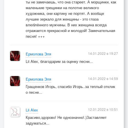
ты не замечаешь, что она стареет. А морщинки, как
маленькие трещинки на полотне великого
художника, они картину не портят. А вообще
лучшее зеркало для женщины - это глаза
влюблённого мужчины. В них женщина всегда
отражается прекрасной и молодой! Замечательная
песня! +++
14.01.2022 в 19:27
Ермолова Эля
Lii Alex, благодарим за оценку песни...
14.01.2022 в 14:59
Ермолова Эля
Гращенков Игорь, спасибо Игорь..за теплый отклик
о песне...
12.01.2022 в 10:51
Lii Alex
Красиво,здорово! Не однозначно!.)Заставляет
задуматься...