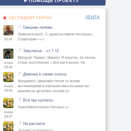
ПОМОЩЬ ПРОЕКТУ
ЛЕНТА
ОБСУЖДАЮТ СЕЙЧАС
Грешная любовь
Замечательно!.. С удовольствием послушал...
Соавторам +++!
00:45
Закулисье ...ст.7.12
Mangust. Привет, Мария). Я коротко. За песню,
стихи, исполнение + Всё как в жизни. Ум
вчера
23:42
Девочка в синем платье
Фундамент-дворовая песня со всеми
вытекающими в хорошем смысле,какие бы
вчера
23:36
аранжи не делались основа ос
Всё про куплеты
ХаваЗажигательно Наташа:-)+
вчера
23:27
На рассвете
Задумка получилась+