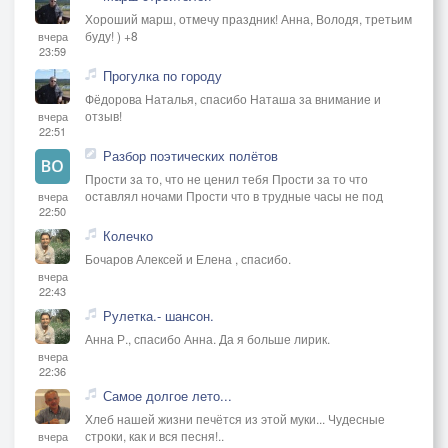
Хороший марш, отмечу праздник! Анна, Володя, третьим
буду! ) +8
вчера
23:59
Прогулка по городу
Фёдорова Наталья, спасибо Наташа за внимание и
отзыв!
вчера
22:51
Разбор поэтических полётов
Прости за то, что не ценил тебя Прости за то что
оставлял ночами Прости что в трудные часы не под
вчера
22:50
Колечко
Бочаров Алексей и Елена , спасибо.
вчера
22:43
Рулетка.- шансон.
Анна Р., спасибо Анна. Да я больше лирик.
вчера
22:36
Самое долгое лето...
Хлеб нашей жизни печётся из этой муки... Чудесные
строки, как и вся песня!..
вчера