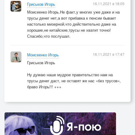
16.11.2021 в 18:05
Гриськов Игорь
Вована разморило и думал он уныло,
Моисеенко Игорь.Не факт,у многих уже даже и на
Что скопит он стабильно на новые трусы!
трусы денег нет,а вот прибавка к пенсии бывает
настолько мизерной,что действительно даже на
хорошие,не китайские,трусы не хватит точно!
Спасибо,что послушал.
16.11.2021 в 17:47
Моисеенко Игорь
Гриськов Игорь
Ну думаю наше мудрое правительство нам на
трусы денег даст, не оставят же нас «без трусов»,
браво Игорь!!! +++