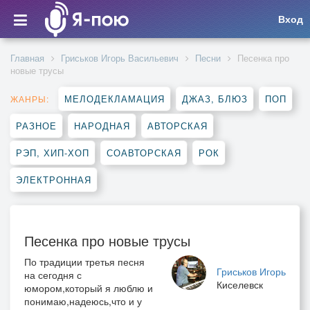
Вход
Главная
Гриськов Игорь Васильевич
Песни
Песенка про
новые трусы
МЕЛОДЕКЛАМАЦИЯ
ДЖАЗ, БЛЮЗ
ПОП
ЖАНРЫ:
РАЗНОЕ
НАРОДНАЯ
АВТОРСКАЯ
РЭП, ХИП-ХОП
СОАВТОРСКАЯ
РОК
ЭЛЕКТРОННАЯ
Песенка про новые трусы
По традиции третья песня
Гриськов Игорь
на сегодня с
Киселевск
юмором,который я люблю и
понимаю,надеюсь,что и у