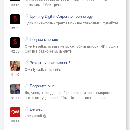
остальные! Мои треки!
03:45
Uplifting Digital Corporate Technology
Один из кайфовых треков моих восстановил! Слушайте!
03:39
Подари мне свет
Qwertysvetka, музыка не может убить автора) ИИ пофиг)
Они все равно не музыканты
02:33
Зачем ты приснилась?
Qwertysvetka, спасибо!
01:19
Подарите мне...
Да, Анна, в сегодняшней реальности этот подарок не
вызывает удивления. Увы. Не знаю: осознанно, и
01:14
Беглец
Спи давай 😁
00:41