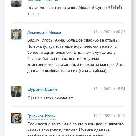
Великолепная композиция, Михаил! Супер!!!👍👍👍
+++++
16.11.2021 в 09:26
Ламовский Мишка
Вадим, Игорь, Анна, большое спасибо за отзывы!
По вокалу, тут есть еще акустическая версия, с
более гладким вокалом. В данном случае цель
была добиться целостности с другими
композициями записанными в похожей манере. Хоть
данная и выбивается и них (типа альбома).
15.11.2021 в 18:54
Шурыгин Вадим
Музык и текст хороши++
13.11.2021 в 19:10
Гриськов Игорь
Если честно,то так и не понял о ком песня,никакого
намека,всю голову сломал.Музыка сделана
профессионально,а вот с вокалом,мягко