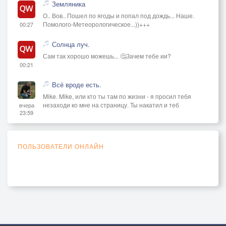
Земляника
О.. Вов.. Пошел по ягоды и попал под дождь... Наше.
Помолого-Метеорологическое...))+++
00:27
Солнца луч.
Сам так хорошо можешь... 🤔Зачем тебе ии?
00:21
Всё вроде есть.
Mike. Mike, или кто ты там по жизни - я просил тебя
незаходи ко мне на страницу. Ты накатил и теб
вчера
23:59
ПОЛЬЗОВАТЕЛИ ОНЛАЙН