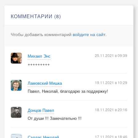
Впереди просто свет,
Красота простоты.
КОММЕНТАРИИ (8)
Обернувшись домой
Исчезают следы
Чтобы добавить комментарий
войдите на сайт
.
Тела. Выдох допет.
Нет меня - только ты.
25.11.2021 в 09:39
Михаил Энс
+++++++++
19.11.2021 в 10:29
Ламовский Мишка
Павел, Николай, благодарю за поддержку!
18.11.2021 в 20:16
Донцов Павел
От души !!! Замечательно !!!
17.11.2021 в 18:46
Саллас Николай