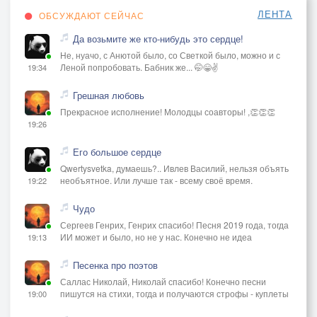
ЛЕНТА
ОБСУЖДАЮТ СЕЙЧАС
Да возьмите же кто-нибудь это сердце!
Не, нуачо, с Анютой было, со Светкой было, можно и с
Леной попробовать. Бабник же... 🤭😁✌️
19:34
Грешная любовь
Прекрасное исполнение! Молодцы соавторы! ,👏👏👏
19:26
Его большое сердце
Qwertysvetka, думаешь?.. Ивлев Василий, нельзя объять
необъятное. Или лучше так - всему своё время.
19:22
Чудо
Сергеев Генрих, Генрих спасибо! Песня 2019 года, тогда
ИИ может и было, но не у нас. Конечно не идеа
19:13
Песенка про поэтов
Саллас Николай, Николай спасибо! Конечно песни
пишутся на стихи, тогда и получаются строфы - куплеты
19:00