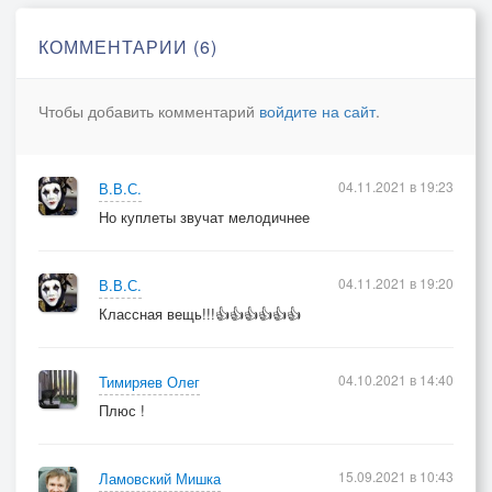
Любовь не может не творить,
Снимая бремя доброй силы.
КОММЕНТАРИИ (6)
Пытаясь постоянно обновить,
То что само себя не изменило.
Чтобы добавить комментарий
войдите на сайт
.
Невозможно так просто поверить,
Как без крыльев учиться летать.
04.11.2021 в 19:23
В.В.С.
Отыскаться в бездонной пещере.
Но куплеты звучат мелодичнее
Невозможно объять.
04.11.2021 в 19:20
В.В.С.
Классная вещь!!!👍👍👍👍👍👍
04.10.2021 в 14:40
Тимиряев Олег
Плюс !
15.09.2021 в 10:43
Ламовский Мишка