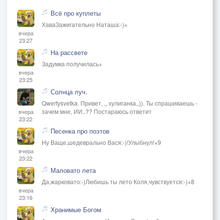
Всё про куплеты
ХаваЗажигательно Наташа:-)+
вчера
23:27
На рассвете
Задумка получилась+
вчера
23:25
Солнца луч.
Qwertysvetka. Привет, ,, хулиганка,,)). Ты спрашиваешь -
зачем мне, ИИ..?? Постараюсь ответит
вчера
23:22
Песенка про поэтов
Ну Ваще,шедеврально Вася:-)!Улыбнул!+9
вчера
23:22
Маловато лета
Да,жарковато:-)Любишь ты лето Коля,чувствуется:-)+8
вчера
23:16
Хранимые Богом