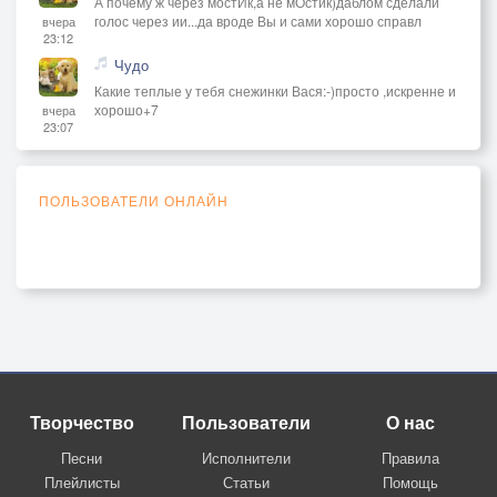
А почему ж через мостИк,а не мОстик)даблом сделали
голос через ии...да вроде Вы и сами хорошо справл
вчера
23:12
Чудо
Какие теплые у тебя снежинки Вася:-)просто ,искренне и
хорошо+7
вчера
23:07
ПОЛЬЗОВАТЕЛИ ОНЛАЙН
Творчество
Пользователи
О нас
Песни
Исполнители
Правила
Плейлисты
Статьи
Помощь