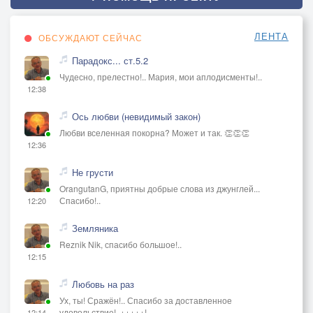
ЛЕНТА
ОБСУЖДАЮТ СЕЙЧАС
Парадокс... ст.5.2
Чудесно, прелестно!.. Мария, мои аплодисменты!..
12:38
Ось любви (невидимый закон)
Любви вселенная покорна? Может и так. 👏👏👏
12:36
Не грусти
OrangutanG, приятны добрые слова из джунглей...
Спасибо!..
12:20
Земляника
Reznik Nik, спасибо большое!..
12:15
Любовь на раз
Ух, ты! Сражён!.. Спасибо за доставленное
удовольствие!..+++++!
12:14