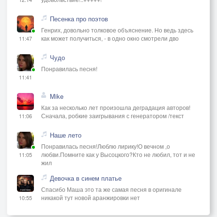
Песенка про поэтов
Генрих, довольно толковое объяснение. Но ведь здесь
как может получиться, - в одно окно смотрели дво
11:47
Чудо
Понравилась песня!
11:41
Mike
Как за несколько лет произошла деградация авторов!
Сначала, робкие заигрывания с генератором /текст
11:06
Наше лето
Понравилась песня!Люблю лирику!О вечном ,о
любви.Помните как у Высоцкого?Кто не любил, тот и не
11:05
жил
Девочка в синем платье
Спасибо Маша это та же самая песня в оригинале
никакой тут новой аранжировки нет
10:55