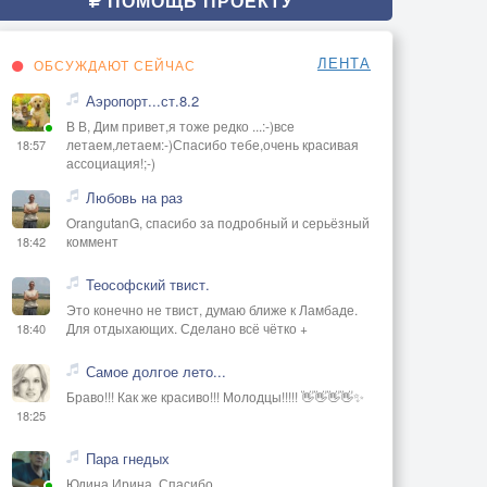
ПОМОЩЬ ПРОЕКТУ
ЛЕНТА
ОБСУЖДАЮТ СЕЙЧАС
Аэропорт...ст.8.2
В В, Дим привет,я тоже редко ...:-)все
летаем,летаем:-)Спасибо тебе,очень красивая
18:57
ассоциация!;-)
Любовь на раз
OrangutanG, спасибо за подробный и серьёзный
коммент
18:42
Теософский твист.
Это конечно не твист, думаю ближе к Ламбаде.
Для отдыхающих. Сделано всё чётко +
18:40
Самое долгое лето...
Браво!!! Как же красиво!!! Молодцы!!!!! 👋👋👋👋✨
18:25
Пара гнедых
Юдина Ирина, Спасибо