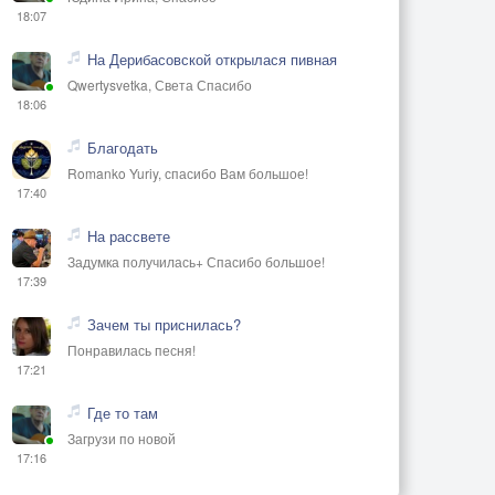
18:07
На Дерибасовской открылася пивная
Qwertysvetka, Света Спасибо
18:06
Благодать
Romanko Yuriy, спасибо Вам большое!
17:40
На рассвете
Задумка получилась+ Спасибо большое!
17:39
Зачем ты приснилась?
Понравилась песня!
17:21
Где то там
Загрузи по новой
17:16