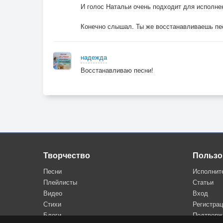
И голос Натальи очень подходит для исполне
Конечно слышал. Ты же восстанавливаешь песн
надежда
Восстанавливаю песни!
Творчество
Пользо
Песни
Исполнит
Плейлисты
Статьи
Видео
Вход
Стихи
Регистра
Блоги
Подтверж