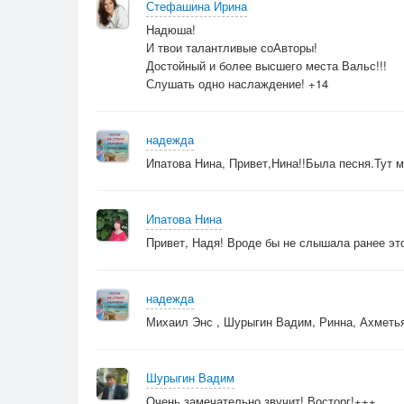
Стефашина Ирина
Надюша!
И твои талантливые соАвторы!
Достойный и более высшего места Вальс!!!
Слушать одно наслаждение! +14
надежда
Ипатова Нина, Привет,Нина!!Была песня.Тут м
Ипатова Нина
Привет, Надя! Вроде бы не слышала ранее это
надежда
Михаил Энс , Шурыгин Вадим, Ринна, Ахметья
Шурыгин Вадим
Очень замечательно звучит! Восторг!+++