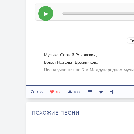
▶
Те
Музыка-Сергей Ряховский,
Вокал-Наталья Бражникова
Песня участник на 3-м Международном музы
165
Наша встреча была случайной,
16
133
Звуки вальса кружили нас.
И казалось фаты венчальной,
ПОХОЖИЕ ПЕСНИ
Не хватает как раз сейчас.
Всё забыла, с тобой танцуя,
О любви шептал ты слова.