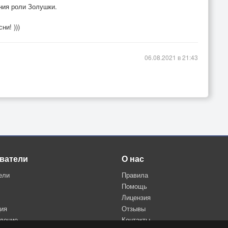
ния роли Золушки.
и! )))
06.08.2021 в 21:43
ватели
О нас
ели
Правила
Помощь
Лицензия
ция
Отзывы
дение
Контакты