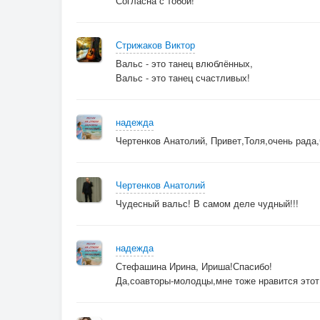
Согласна с тобой!
И от счастья готова летать.
Всё забыла, с тобой танцуя,
О любви шептал ты слова.
Стрижаков Виктор
Так играй, же мой вальс, прошу я,
Вальс - это танец влюблённых,
Вальс - это танец счастливых!
Пусть кружится моя голова.
ПРИПЕВ
надежда
Чертенков Анатолий, Привет,Толя,очень рада,
Всё забыла, с тобой танцуя
Я принцесса, а ты мой принц.
Чертенков Анатолий
И меня совсем не волнует,
Чудесный вальс! В самом деле чудный!!!
Что у времени свой каприз.
Только в полночь часы пробили,
Боже мой, что творится со мной!
надежда
Я про время совсем забыла!
Стефашина Ирина, Ириша!Спасибо!
Я ведь Золушка. Мне домой! Но-о-о!
Да,соавторы-молодцы,мне тоже нравится этот