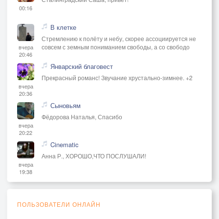
00:16
В клетке
Стремлению к полёту и небу, скорее ассоциируется не
совсем с земным пониманием свободы, а со свободо
вчера
20:46
Январский благовест
Прекрасный романс! Звучание хрустально-зимнее. +2
вчера
20:36
Сыновьям
Фёдорова Наталья, Спасибо
вчера
20:22
Cinematic
Анна Р., ХОРОШО,ЧТО ПОСЛУШАЛИ!
вчера
19:38
ПОЛЬЗОВАТЕЛИ ОНЛАЙН