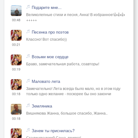
Подарите мне...
Великолепные стихи и песня, Анна! В избранное!👍👍👍
+++++
00:48
Песенка про поэтов
Классно! Вот спасибо))
00:21
Возьми мое сердце
Браво, замечательная работа, соавторы!
00:19
Маловато лета
Замечательно! Лета всегда было мало, но в этом году
только одно желание - поскорее бы оно закончи
00:18
Земляника
Вишнякова Жанна, большое спасибо, Жанна..
00:18
Зачем ты приснилась?
Сталинградский Саша, привет!