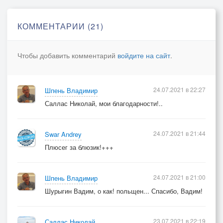
Есть у меня свой дом,
и есть достаток в нем.
КОММЕНТАРИИ (21)
Я сплю давно без ярких снов.
Нету такой другой,
Чтобы добавить комментарий
войдите на сайт
.
мне хорошо с тобой,
я на руках носить готов
тебя, мой милый друг!
24.07.2021 в 22:27
Шпень Владимир
Тебя, мой свет!
Саллас Николай, мои благодарности!..
Тебя!
Как меркнет всё вокруг,
когда тебя рядом нет!
24.07.2021 в 21:44
Swar Andrey
Плюсег за блюзик!+++
Мне не забыть свой сон:
мне не найти свой дом,
24.07.2021 в 21:00
Шпень Владимир
мне не найти себя нигде.
Шурыгин Вадим, о как! польщен... Спасибо, Вадим!
И я брожу — не я,
а только тень моя,
ищу в огромном городе
23.07.2021 в 22:19
Саллас Николай