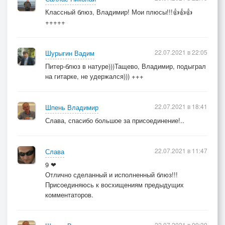
Классный блюз, Владимир! Мои плюсы!!!👍👍👍
+++++
Себя потерял я вдруг,
себя — в твоих глазах.
Себя! Как меркнет всё вокруг,
22.07.2021 в 22:05
Шурыгин Вадим
когда
Питер-блюз в натуре)))Тащево, Владимир, подыграл
рядом нет тебя!
на гитарке, не удержался))) +++
***
22.07.2021 в 18:41
Шпень Владимир
1996...2005
Слава, спасибо большое за присоединение!..
22.07.2021 в 11:47
Слава
9 ❤
Отлично сделанный и исполненный блюз!!!
Присоединяюсь к восхищениям предыдущих
комментаторов.
22.07.2021 в 09:30