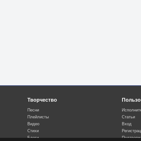
Творчество
Пользо
Песни
Исполнит
Плейлисты
Статьи
Видео
Вход
Стихи
Регистра
Блоги
Подтверж