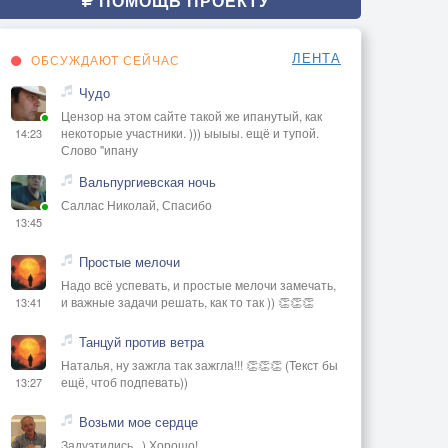
ПОМОЩЬ ПРОЕКТУ
ЛЕНТА
ОБСУЖДАЮТ СЕЙЧАС
Чудо
Цензор на этом сайте такой же ипанутый, как
некоторые участники. ))) ыыыы. ещё и тупой.
14:23
Слово "ипану
Вальпургиевская ночь
Саллас Николай, Спасибо
13:45
Простые мелочи
Надо всё успевать, и простые мелочи замечать,
и важные задачи решать, как то так )) 👏👏👏
13:41
Танцуй против ветра
Наталья, ну зажгла так зажгла!!! 👏👏👏 (Текст бы
ещё, чтоб подпевать))
13:27
Возьми мое сердце
Задуэтились...) Хорошо!..