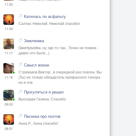
11:50
Катилась по асфальту
Саллас Николай, Николай спасибо!
11:33
Земляника
Qwertysvetka, ну, где-то так... Точно не помню -
давно это было...)
11:17
Смысл жизни.
Стрижаков Виктор , в очередной раз поклон. Вы
(Ты) не только обладатель прекрасного тенора
11:16
но и оче
Прогуляться я решил
Высоцкая Галина, Спасибо
09:03
Песенка про поэтов
Анна Р., Анна спасибо!
08:51