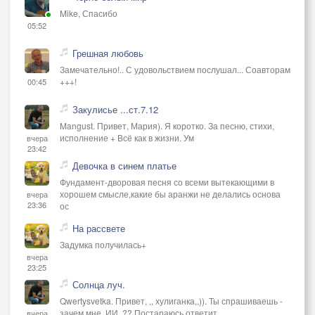
Mike, Спасибо
05:52
Грешная любовь
Замечательно!.. С удовольствием послушал... Соавторам
+++!
00:45
Закулисье ...ст.7.12
Mangust. Привет, Мария). Я коротко. За песню, стихи,
исполнение + Всё как в жизни. Ум
вчера
23:42
Девочка в синем платье
Фундамент-дворовая песня со всеми вытекающими в
хорошем смысле,какие бы аранжи не делались основа
вчера
23:36
ос
На рассвете
Задумка получилась+
вчера
23:25
Солнца луч.
Qwertysvetka. Привет, ,, хулиганка,,)). Ты спрашиваешь -
зачем мне, ИИ..?? Постараюсь ответит
вчера