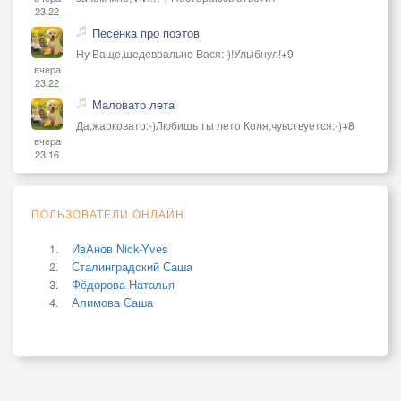
23:22
Песенка про поэтов
Ну Ваще,шедеврально Вася:-)!Улыбнул!+9
вчера
23:22
Маловато лета
Да,жарковато:-)Любишь ты лето Коля,чувствуется:-)+8
вчера
23:16
ПОЛЬЗОВАТЕЛИ ОНЛАЙН
ИвАнов Nick-Yves
Сталинградский Саша
Фёдорова Наталья
Алимова Саша