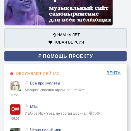
НАМ 15 ЛЕТ
НОВАЯ ВЕРСИЯ
ПОМОЩЬ ПРОЕКТУ
ЛЕНТА
ОБСУЖДАЮТ СЕЙЧАС
Всё про куплеты
Mangust, спасибо огромное!!! 🌸🌸🌸
07:26
Mike
ИвАнов Nick-Yves, не трогай шурина!!! 🤭😜😡
06:56
Чёрно-белый мир