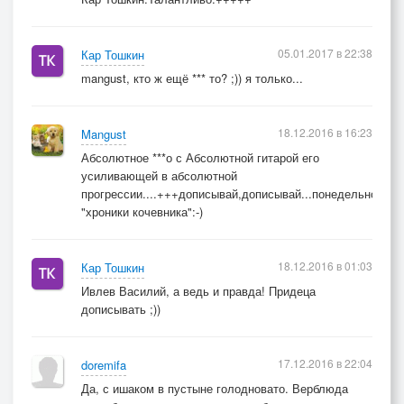
05.01.2017 в 22:38
Кар Тошкин
mangust, кто ж ещё *** то? ;)) я только...
18.12.2016 в 16:23
Mangust
Абсолютное ***о с Абсолютной гитарой его
усиливающей в абсолютной
прогрессии....+++дописывай,дописывай...понедельно...эт
"хроники кочевника":-)
18.12.2016 в 01:03
Кар Тошкин
Ивлев Василий, а ведь и правда! Придеца
дописывать ;))
17.12.2016 в 22:04
doremifa
Да, с ишаком в пустыне голодновато. Верблюда