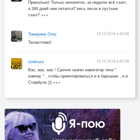
Прикольно! Только непонятно, за неделю всё съел,
а 350 дней чем питался? весь песок в пустыне
съел? +++
16.12.2016 в 20:48
Тимиряев Олег
Талантливо!
16.12.2016 в 20:36
strekoza
Вах, вах, вах ! Срочно нужен навигатор типа "
компас " , чтобы ориентироваться и в барханах , и в
Стамбуле ))) +++