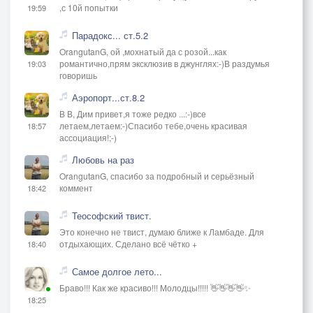
,с 10й попытки
19:59
Парадокс... ст.5.2
OrangutanG, ой ,мохнатый да с розой...как
романтично,прям эксклюзив в джунглях:-)В раздумья
19:03
говоришь
Аэропорт...ст.8.2
В В, Дим привет,я тоже редко ...:-)все
летаем,летаем:-)Спасибо тебе,очень красивая
18:57
ассоциация!;-)
Любовь на раз
OrangutanG, спасибо за подробный и серьёзный
коммент
18:42
Теософский твист.
Это конечно не твист, думаю ближе к Ламбаде. Для
отдыхающих. Сделано всё чётко +
18:40
Самое долгое лето...
Браво!!! Как же красиво!!! Молодцы!!!!! 👋👋👋👋✨
18:25