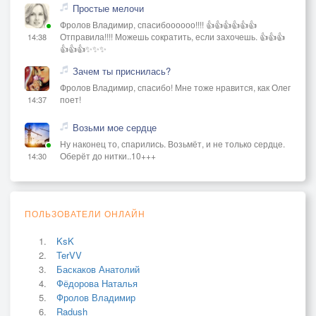
Простые мелочи
Фролов Владимир, спасибоооооо!!!! 👍👍👍👍👍👍
Отправила!!!! Можешь сократить, если захочешь. 👍👍👍
14:38
👍👍👍✨✨✨
Зачем ты приснилась?
Фролов Владимир, спасибо! Мне тоже нравится, как Олег
поет!
14:37
Возьми мое сердце
Ну наконец то, спарились. Возьмёт, и не только сердце.
Оберёт до нитки..10+++
14:30
ПОЛЬЗОВАТЕЛИ ОНЛАЙН
KsK
TerVV
Баскаков Анатолий
Фёдорова Наталья
Фролов Владимир
Radush