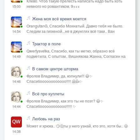
Клёво. Чтоб такую прелесть написать надо быть хоть
немного но романтиком. 9+++
15:00
Жена моя всё время моется
OrangutanG, Спасибо Мохнатый. Давно тебя не было.
Следим за гигиеной...не в джунглях всё таки.. Ван
14:54
Трактор в поле
Qwertysvetka, Спасибо, как ты метко, образно всё
подметила. С опытом.. Вишнякова Жанна, Согласен на
14:49
В самом центре шторма
Фролов Владимир, да, копнули!!! 😃✨
Спасибоооооооооооо!!!!! 🤗👍✨
14:46
Всё про куплеты
Фролов Владимир, как это ты не поэт? 😃✨
Спасибоооооооооооо!!!!!! ✨
14:44
Любовь на раз
Может и хрюка.. 🙄🤔ты у него узнай, кто это, хотя бы.. 😜
14:38