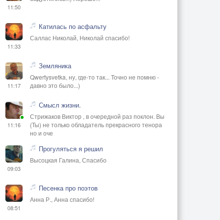
11:50
Катилась по асфальту
Саллас Николай, Николай спасибо!
11:33
Земляника
Qwertysvetka, ну, где-то так... Точно не помню -
давно это было...)
11:17
Смысл жизни.
Стрижаков Виктор , в очередной раз поклон. Вы
(Ты) не только обладатель прекрасного тенора
11:16
но и оче
Прогуляться я решил
Высоцкая Галина, Спасибо
09:03
Песенка про поэтов
Анна Р., Анна спасибо!
08:51