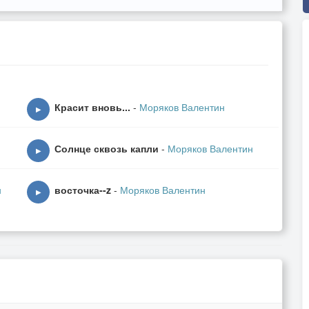
Красит вновь...
-
Моряков Валентин
▶
Солнце сквозь капли
-
Моряков Валентин
▶
н
восточка--z
-
Моряков Валентин
▶