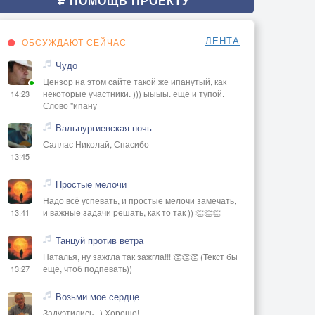
ПОМОЩЬ ПРОЕКТУ
ЛЕНТА
ОБСУЖДАЮТ СЕЙЧАС
Чудо
Цензор на этом сайте такой же ипанутый, как
некоторые участники. ))) ыыыы. ещё и тупой.
14:23
Слово "ипану
Вальпургиевская ночь
Саллас Николай, Спасибо
13:45
Простые мелочи
Надо всё успевать, и простые мелочи замечать,
и важные задачи решать, как то так )) 👏👏👏
13:41
Танцуй против ветра
Наталья, ну зажгла так зажгла!!! 👏👏👏 (Текст бы
ещё, чтоб подпевать))
13:27
Возьми мое сердце
Задуэтились...) Хорошо!..