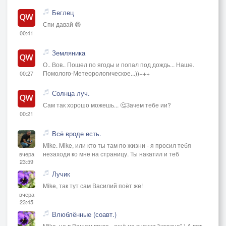
Беглец
Спи давай 😁
00:41
Земляника
О.. Вов.. Пошел по ягоды и попал под дождь... Наше.
Помолого-Метеорологическое...))+++
00:27
Солнца луч.
Сам так хорошо можешь... 🤔Зачем тебе ии?
00:21
Всё вроде есть.
Mike. Mike, или кто ты там по жизни - я просил тебя
незаходи ко мне на страницу. Ты накатил и теб
вчера
23:59
Лучик
Mike, так тут сам Василий поёт же!
вчера
23:45
Влюблённые (соавт.)
Mike, не в Вашем вкусе - ещё не значит "ужасно".) А вот