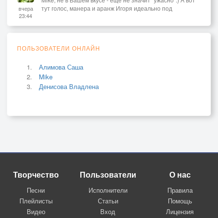
тут голос, манера и аранж Игоря идеально под
вчера
23:44
ПОЛЬЗОВАТЕЛИ ОНЛАЙН
Алимова Саша
Mike
Денисова Владлена
Творчество
Пользователи
О нас
Песни
Исполнители
Правила
Плейлисты
Статьи
Помощь
Видео
Вход
Лицензия