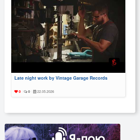
Late night work by Vintage Garage Records
22.05.2026
0
|
0
|