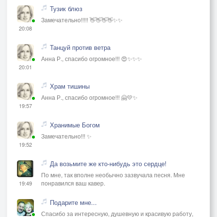
Тузик блюз
Замечательно!!!!! 👋👋👋👋✨✨
20:08
Танцуй против ветра
Анна Р., спасибо огромное!!! 😍✨✨✨
20:01
Храм тишины
Анна Р., спасибо огромное!!! 🤗💛✨
19:57
Хранимые Богом
Замечательно!!! ✨
19:52
Да возьмите же кто-нибудь это сердце!
По мне, так вполне необычно зазвучала песня. Мне
понравился ваш кавер.
19:49
Подарите мне...
Спасибо за интересную, душевную и красивую работу,