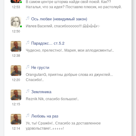
В самом центре шторма найди свой покой. Как??
Наталья, что за идея? Поставлю плюсик, но растолкуй.
12:53
Ось любви (невидимый закон)
Ивлев Василий, спасибоооооо!!! 🤗👍👍👍✨
12:50
Парадокс... ст.5.2
Чудесно, прелестно!.. Мария, мои аплодисменты!..
12:38
Не грусти
OrangutanG, приятны добрые слова из джунглей...
Спасибо!..
12:20
Земляника
Reznik Nik, спасибо большое!..
12:15
Любовь на раз
Ух, ты! Сражён!.. Спасибо за доставленное
удовольствие!..+++++!
12:14