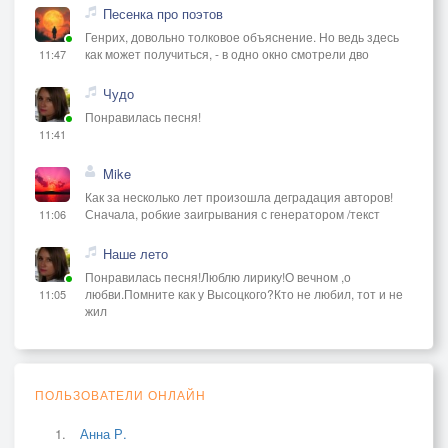
Песенка про поэтов
Генрих, довольно толковое объяснение. Но ведь здесь
как может получиться, - в одно окно смотрели дво
11:47
Чудо
Понравилась песня!
11:41
Mike
Как за несколько лет произошла деградация авторов!
Сначала, робкие заигрывания с генератором /текст
11:06
Наше лето
Понравилась песня!Люблю лирику!О вечном ,о
любви.Помните как у Высоцкого?Кто не любил, тот и не
11:05
жил
ПОЛЬЗОВАТЕЛИ ОНЛАЙН
Анна Р.