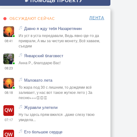
ПОМОЩЬ ПРОЕКТУ
ЛЕНТА
ОБСУЖДАЮТ СЕЙЧАС
Давно я жду тебя Назаретянин
Из уст в уста передавали, Ведь явно где-то да
приврали, А мы за чистую монету, Всё хаваем,
08:41
съедим
Январский благовест
Анна Р., благодарю Вас!
08:23
Маловато лета
То жара под 30 с лишним, то дождями всё
заливает, у нас вот такое жуткое лето ) За
08:18
песню+++👏👏👏
Журавли улетели
Ну ты здесь прям вжился ..даже слезу твою
увидела...
07:17
Его большое сердце