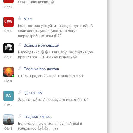
Опять твоя песня.. 👍
07:12
Mike
Коля, хотела уже уйти навсегда, тут ты😜.. А
если авторы уже слушать не могут
07:06
ширпотребных певиц!! ??
Возьми мое сердце
Неожиданно 😄😁 Светк, врушка, с кузнецом
пришла же... Зачем нам кузнец? 🤭
07:03
Песенка про поэтов
Сталинградский Саша, Саша спасибо!
06:04
Где то там
Здравствуйте. А почему это может быть ?
04:40
Подарите мне...
Великолепные стихи и песня, Анна! В
избранное!👍👍👍+++++
00:48