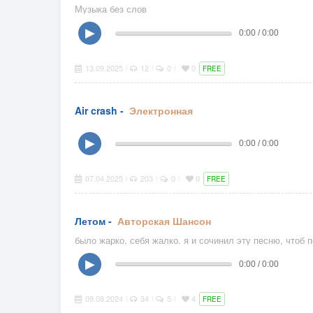
Музыка без слов
▶
0:00 / 0:00
13.09.2025
12
0
0
|
|
|
FREE
Air crash -
Электронная
▶
0:00 / 0:00
07.04.2025
203
0
0
|
|
|
FREE
Летом -
Авторская
Шансон
было жарко, себя жалко. я и сочинил эту песню, чтоб
▶
0:00 / 0:00
09.08.2024
34
5
4
|
|
|
FREE