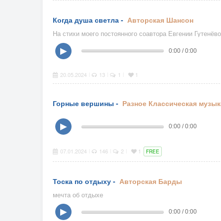
Когда душа светла -
Авторская
Шансон
На стихи моего постоянного соавтора Евгении Гутенёв
▶
0:00 / 0:00
20.05.2024
13
1
1
|
|
|
Горные вершины -
Разное
Классическая музык
▶
0:00 / 0:00
07.01.2024
146
2
1
|
|
|
FREE
Тоска по отдыху -
Авторская
Барды
мечта об отдыхе
▶
0:00 / 0:00