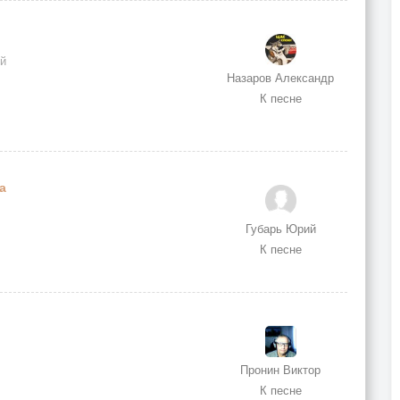
ой
Назаров Александр
К песне
а
Губарь Юрий
К песне
Пронин Виктор
К песне