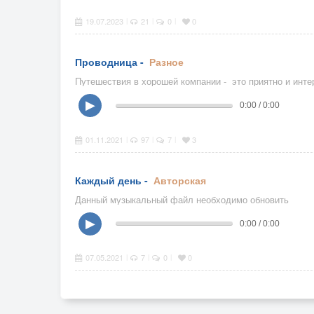
19.07.2023
21
0
0
|
|
|
Проводница -
Разное
Путешествия в хорошей компании - это приятно и инте
▶
0:00 / 0:00
01.11.2021
97
7
3
|
|
|
Каждый день -
Авторская
Данный музыкальный файл необходимо обновить
▶
0:00 / 0:00
07.05.2021
7
0
0
|
|
|