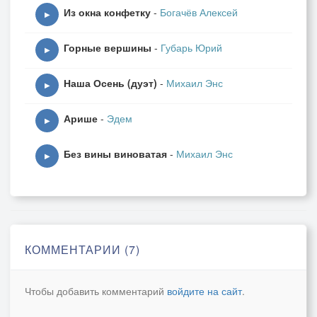
Из окна конфетку
-
Богачёв Алексей
▶
Горные вершины
-
Губарь Юрий
▶
Наша Осень (дуэт)
-
Михаил Энс
▶
Арише
-
Эдем
▶
Без вины виноватая
-
Михаил Энс
▶
КОММЕНТАРИИ (7)
Чтобы добавить комментарий
войдите на сайт
.