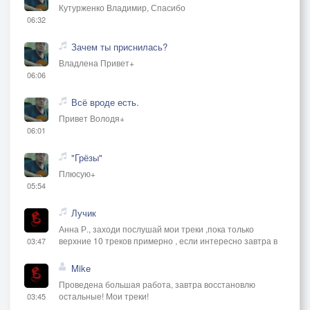
Кутурженко Владимир, Спасибо
06:32
Зачем ты приснилась?
Владлена Привет+
06:06
Всё вроде есть.
Привет Володя+
06:01
"Грёзы"
Плюсую+
05:54
Лучик
Анна Р., заходи послушай мои треки ,пока только
верхние 10 треков примерно , если интересно завтра в
03:47
Mike
Проведена большая работа, завтра восстановлю
остальные! Мои треки!
03:45