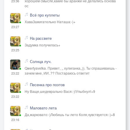
хорошем смысле,какие бы аранжи не делались основа
23:36
ос
Всё про куплеты
ХаваЗажигательно Наташа:-)+
23:27
На рассвете
Задумка получилась+
23:25
Солнца луч.
Qwertysvetka. Привет, ,, хулиганка,,)). Ты спрашиваешь -
зачем мне, ИИ..?? Постараюсь ответит
23:22
Песенка про поэтов
Ну Ваще,шедеврально Вася:-)!Улыбнул!+9
23:22
Маловато лета
Да,жарковато:-)Любишь ты лето Коля,чувствуется:-)+8
23:16