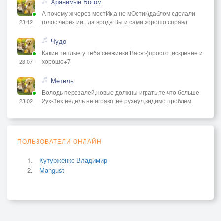
Хранимые Богом
А почему ж через мостИк,а не мОстик)даблом сделали
голос через ии...да вроде Вы и сами хорошо справл
23:12
Чудо
Какие теплые у тебя снежинки Вася:-)просто ,искренне и
хорошо+7
23:07
Метель
Володь перезалей,новые должны играть,те что больше
2ух-3ех недель не играют,не рухнул,видимо проблем
23:02
ПОЛЬЗОВАТЕЛИ ОНЛАЙН
Кутурженко Владимир
Mangust