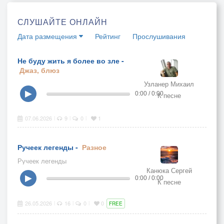
СЛУШАЙТЕ ОНЛАЙН
Дата размещения
Рейтинг
Прослушивания
Не буду жить я более во зле -
Джаз, блюз
Узланер Михаил
▶
0:00 / 0:00
К песне
07.06.2026
9
0
1
|
|
|
Ручеек легенды -
Разное
Ручеек легенды
Канюка Сергей
▶
0:00 / 0:00
К песне
26.05.2026
16
0
0
|
|
|
FREE