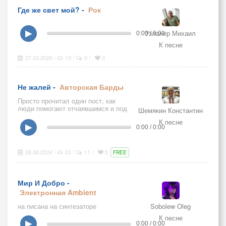
Где же свет мой? -
Рок
Узланер Михаил
▶
0:00 / 0:00
К песне
27.03.2026
13
0
0
|
|
|
Не жалей -
Авторская
Барды
Просто прочитал один пост, как
люди помогают отчаявшимся и под
Шемякин Константин
впечатлением написал стихи и
К песне
сочинил музыку.
▶
0:00 / 0:00
28.08.2024
23
11
5
|
|
|
FREE
Мир И Добро -
Электронная
Ambient
на писана на синтезаторе
Sobolew Oleg
К песне
▶
0:00 / 0:00