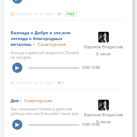
26.08.2024
14
0
1
|
|
|
FREE
Баллада о Добре и зле,или
легенда о благородных
металлах. -
Соавторская
Коротков Владислав
Кольцо и дамский медальон,Попали
К песне
на аукцион.
▶
0:00 / 0:00
01.08.2024
43
8
6
|
|
|
Дни -
Соавторская
Как синюшные бомжи в дряхлом
рубище мессии,Ковыляют наши дни
Коротков Владислав
по околицам России.
К песне
▶
0:00 / 0:00