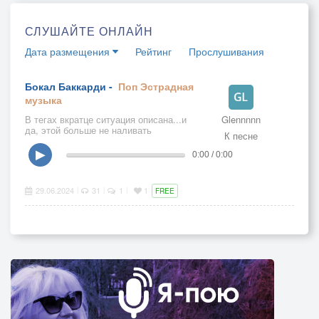
СЛУШАЙТЕ ОНЛАЙН
Дата размещения
Рейтинг
Прослушивания
Бокал Баккарди -
Поп
Эстрадная
музыка
В тегах вкратце ситуация описана...и
Glennnnn
да, этой больше не наливать
К песне
▶
0:00 / 0:00
29.06.2024
31
1
1
|
|
|
FREE