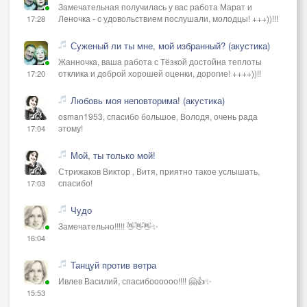
Замечательная получилась у вас работа Марат и
Леночка - с удовольствием послушали, молодцы! +++))!!!
17:28
Суженый ли ты мне, мой избранный? (акустика)
Жанночка, ваша работа с Тёзкой достойна теплоты
отклика и доброй хорошей оценки, дорогие! ++++))!!
17:20
Любовь моя неповторима! (акустика)
osman1953, спасибо большое, Володя, очень рада
этому!
17:04
Мой, ты только мой!
Стрижаков Виктор , Витя, приятно такое услышать,
спасибо!
17:03
Чудо
Замечательно!!!!! 👋👋👋✨
16:04
Танцуй против ветра
Ивлев Василий, спасибоооооо!!!! 🤗👍✨
15:53