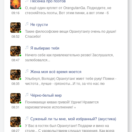
Песенка про поэтов
О, ещё один куплет от OrangutanGа. Подходите, не
стесняйтесь поэты, Вот этим пинки, а вот этим - б
09:16
Не грусти
Такие философские вещи Орангутангу очень по душе!
Спасибо!
08:52
Я выбираю тебя
Ничего себе как привлекательно резво! Заслушался,
залюбовался...
08:47
Жена моя всё время моется
Улыбнул, Володя) Орангутанг жмет тебе руку! Помни -
чистота , лучше - грязноты...И то, за что нас лю
08:35
Чёрно-белый мир
Понимающе киваю гривой! Удачи! Нравится
харизматичное исполнение! +
08:31
Суженый ли ты мне, мой избранный? (акустика)
У Вас в гостях был Орангутанг! Подарки и вино на
столе... С удовольствием слушал творения. Как всегд
08:27