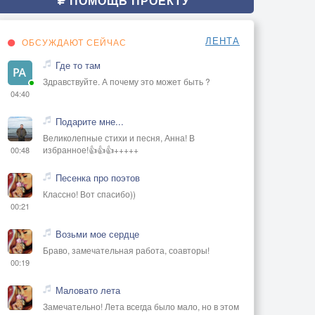
ПОМОЩЬ ПРОЕКТУ
ЛЕНТА
ОБСУЖДАЮТ СЕЙЧАС
Где то там
Здравствуйте. А почему это может быть ?
04:40
Подарите мне...
Великолепные стихи и песня, Анна! В
избранное!👍👍👍+++++
00:48
Песенка про поэтов
Классно! Вот спасибо))
00:21
Возьми мое сердце
Браво, замечательная работа, соавторы!
00:19
Маловато лета
Замечательно! Лета всегда было мало, но в этом