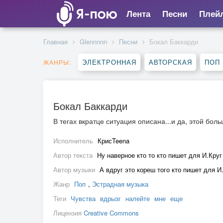
Лента
Песни
Плей
Главная
Glennnnn
Песни
Бокал Баккарди
ЭЛЕКТРОННАЯ
АВТОРСКАЯ
ПОП
ЖАНРЫ:
Бокал Баккарди
В тегах вкратце ситуация описана...и да, этой бол
Исполнитель
КрисTeena
Автор текста
Ну наверное кто то кто пишет для И.Круг
Автор музыки
А вдруг это кореш того кто пишет для И
Жанр
Поп
,
Эстрадная музыка
Теги
Чувства
вдрызг
налейте
мне
еще
Лицензия
Creative Commons