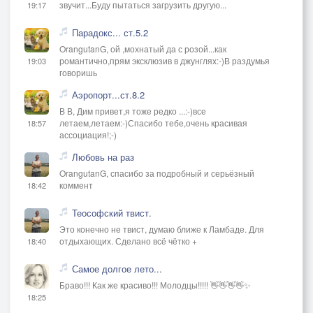
звучит...Буду пытаться загрузить другую...
19:17
Парадокс... ст.5.2
OrangutanG, ой ,мохнатый да с розой...как
романтично,прям эксклюзив в джунглях:-)В раздумья
19:03
говоришь
Аэропорт...ст.8.2
В В, Дим привет,я тоже редко ...:-)все
летаем,летаем:-)Спасибо тебе,очень красивая
18:57
ассоциация!;-)
Любовь на раз
OrangutanG, спасибо за подробный и серьёзный
коммент
18:42
Теософский твист.
Это конечно не твист, думаю ближе к Ламбаде. Для
отдыхающих. Сделано всё чётко +
18:40
Самое долгое лето...
Браво!!! Как же красиво!!! Молодцы!!!!! 👋👋👋👋✨
18:25