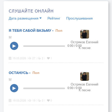
СЛУШАЙТЕ ОНЛАЙН
Дата размещения
Рейтинг
Прослушивания
Я ТЕБЯ САБОЙ ВАЗЬМУ -
Поп
М
Остряков Евгений
▶
0:00 / 0:00
К песне
19.03.2026
27
2
1
|
|
|
ОСТАНУСЬ -
Поп
М
Остряков Евгений
▶
0:00 / 0:00
К песне
19.03.2026
19
0
0
|
|
|