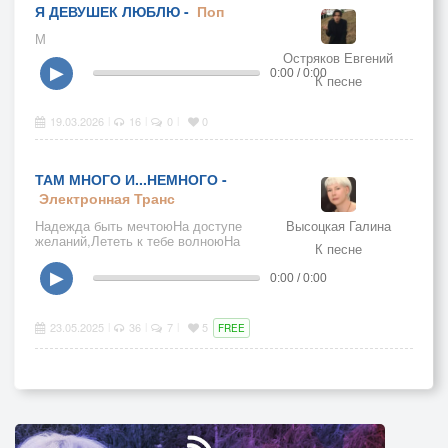
Я ДЕВУШЕК ЛЮБЛЮ -
Поп
М
Остряков Евгений
▶
0:00 / 0:00
К песне
19.03.2026
16
0
0
|
|
|
ТАМ МНОГО И...НЕМНОГО -
Электронная
Транс
Надежда быть мечтоюНа доступе
Высоцкая Галина
желаний,Лететь к тебе волноюНа
К песне
отступе страданий.
▶
0:00 / 0:00
23.05.2025
36
7
5
|
|
|
FREE