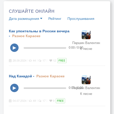
СЛУШАЙТЕ ОНЛАЙН
Дата размещения
Рейтинг
Прослушивания
Как упоительны в России вечера
-
Разное
Караоке
Паршин Валентин
▶
0:00 / 0:00
К песне
28.09.2024
44
17
12
|
|
|
FREE
Над Канадой -
Разное
Караоке
Паршин Валентин
▶
0:00 / 0:00
К песне
04.07.2024
49
17
9
|
|
|
FREE