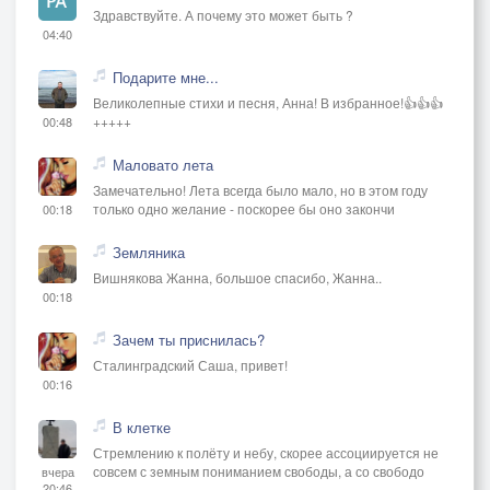
Здравствуйте. А почему это может быть ?
04:40
Подарите мне...
Великолепные стихи и песня, Анна! В избранное!👍👍👍
+++++
00:48
Маловато лета
Замечательно! Лета всегда было мало, но в этом году
только одно желание - поскорее бы оно закончи
00:18
Земляника
Вишнякова Жанна, большое спасибо, Жанна..
00:18
Зачем ты приснилась?
Сталинградский Саша, привет!
00:16
В клетке
Стремлению к полёту и небу, скорее ассоциируется не
совсем с земным пониманием свободы, а со свободо
вчера
20:46