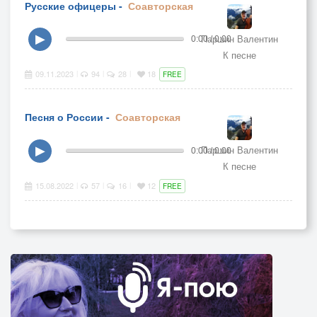
Русские офицеры -
Соавторская
Паршин Валентин
▶
0:00 / 0:00
К песне
09.11.2023
94
28
18
|
|
|
FREE
Песня о России -
Соавторская
Паршин Валентин
▶
0:00 / 0:00
К песне
15.08.2022
57
16
12
|
|
|
FREE