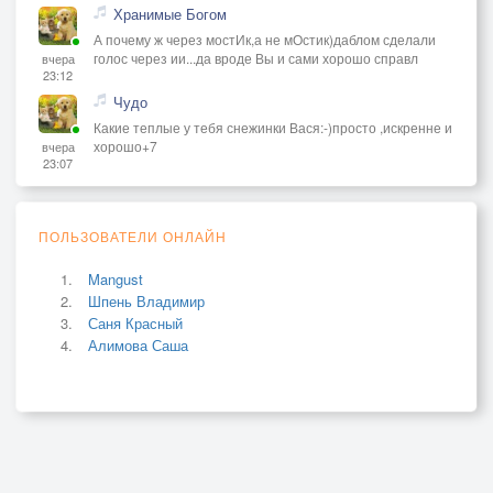
Хранимые Богом
А почему ж через мостИк,а не мОстик)даблом сделали
голос через ии...да вроде Вы и сами хорошо справл
вчера
23:12
Чудо
Какие теплые у тебя снежинки Вася:-)просто ,искренне и
хорошо+7
вчера
23:07
ПОЛЬЗОВАТЕЛИ ОНЛАЙН
Mangust
Шпень Владимир
Саня Красный
Алимова Саша