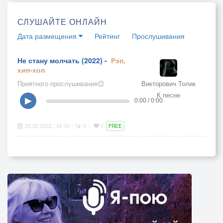
СЛУШАЙТЕ ОНЛАЙН
Дата размещения
Рейтинг
Прослушивания
Не стану молчать (2022) -
Рэп,
хип-хоп
Приятного прослушивания😊
Викторович Толик
К песне
▶
0:00 / 0:00
20.02.2022
51
0
1
|
|
|
FREE