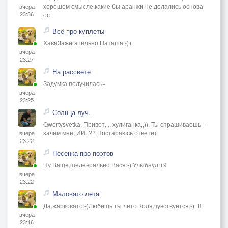
хорошем смысле,какие бы аранжи не делались основа
вчера
23:36
ос
Всё про куплеты
ХаваЗажигательно Наташа:-)+
вчера
23:27
На рассвете
Задумка получилась+
вчера
23:25
Солнца луч.
Qwertysvetka. Привет, ,, хулиганка,,)). Ты спрашиваешь -
зачем мне, ИИ..?? Постараюсь ответит
вчера
23:22
Песенка про поэтов
Ну Ваще,шедеврально Вася:-)!Улыбнул!+9
вчера
23:22
Маловато лета
Да,жарковато:-)Любишь ты лето Коля,чувствуется:-)+8
вчера
23:16