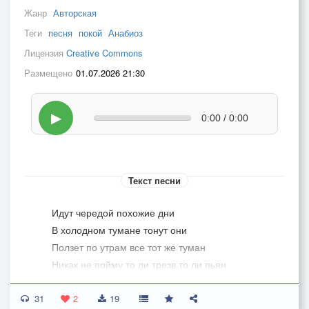
Жанр
Авторская
Теги
песня
покой
Анабиоз
Лицензия
Creative Commons
Размещено
01.07.2026 21:30
▶
0:00 / 0:00
Текст песни
Идут чередой похожие дни
В холодном тумане тонут они
Ползет по утрам все тот же туман
Никак не пойму то ли трезв,то ли пьян
Припев
31
Я в анабиозе от странной игры
2
19