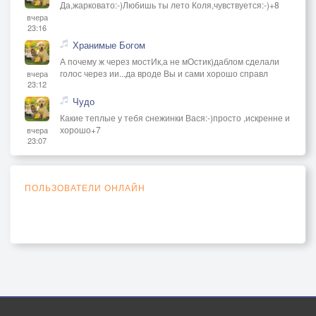
Да,жарковато:-)Любишь ты лето Коля,чувствуется:-)+8
вчера
23:16
Хранимые Богом
А почему ж через мостИк,а не мОстик)даблом сделали
голос через ии...да вроде Вы и сами хорошо справл
вчера
23:12
Чудо
Какие теплые у тебя снежинки Вася:-)просто ,искренне и
хорошо+7
вчера
23:07
ПОЛЬЗОВАТЕЛИ ОНЛАЙН