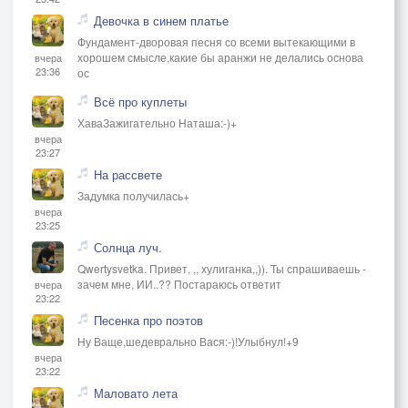
Девочка в синем платье
Фундамент-дворовая песня со всеми вытекающими в
хорошем смысле,какие бы аранжи не делались основа
вчера
23:36
ос
Всё про куплеты
ХаваЗажигательно Наташа:-)+
вчера
23:27
На рассвете
Задумка получилась+
вчера
23:25
Солнца луч.
Qwertysvetka. Привет, ,, хулиганка,,)). Ты спрашиваешь -
зачем мне, ИИ..?? Постараюсь ответит
вчера
23:22
Песенка про поэтов
Ну Ваще,шедеврально Вася:-)!Улыбнул!+9
вчера
23:22
Маловато лета