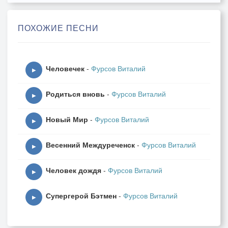
Продолжаю жить до поры иной
Сберегаю свет лучинкой души
ПОХОЖИЕ ПЕСНИ
И остаюсь собой
В жизни абсурд-творчества нет
Человечек
-
Фурсов Виталий
Пулей мелькают закат и рассвет
▶
А время сплелось в замкнутый круг
Родиться вновь
-
Фурсов Виталий
Чем громче эфир,тем тише мой звук
▶
Новый Мир
-
Фурсов Виталий
Могу умереть,исчезнуть на век
▶
Как тает весною утренний снег
Весенний Междуреченск
-
Фурсов Виталий
Замедлился ритм под тихий мотив
▶
Никак не пойму -толи мертв,толи жив.
Человек дождя
-
Фурсов Виталий
▶
Супергерой Бэтмен
-
Фурсов Виталий
▶