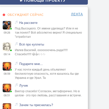
ПОМОЩЬ ПРОЕКТУ
ЛЕНТА
ОБСУЖДАЮТ СЕЙЧАС
На рассвете
Под Высоцкого. От имени удилища? Или я не
так понял? Всё абсолютно верно! Я специально
09:26
"отработал
Всё про куплеты
Ивлев Василий, ооооооочень рада!!!!!!
Спасибо!!!!!! 😃👍✨✨✨
09:14
Подарите мне...
У нас почти каждый день объявляют
беспилотную опасность, хотя казалось бы где
08:59
Украина и где Урал. Та
Лучик
Виктор спасибо! Согласен, метафорично. Но в
целом - это про любовь, расставания и встречи.
08:51
Зачем ты приснилась?