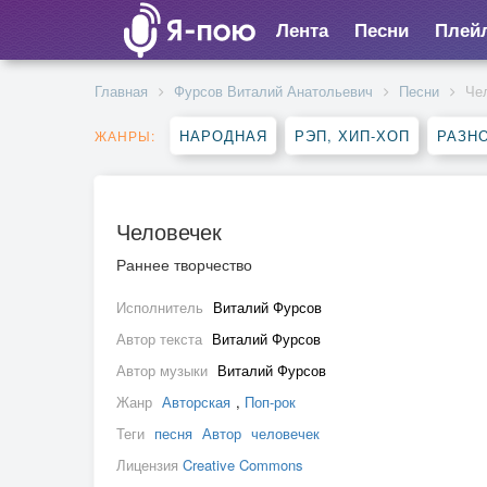
Лента
Песни
Плей
Главная
Фурсов Виталий Анатольевич
Песни
Че
НАРОДНАЯ
РЭП, ХИП-ХОП
РАЗН
ЖАНРЫ:
Человечек
Раннее творчество
Исполнитель
Виталий Фурсов
Автор текста
Виталий Фурсов
Автор музыки
Виталий Фурсов
Жанр
Авторская
,
Поп-рок
Теги
песня
Автор
человечек
Лицензия
Creative Commons