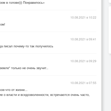
ром в голове))) Понравилось+
10.08.2021 в 10:22
лом!
10.08.2021 в 09:41
а писал почему-то так получилось
10.08.2021 в 09:29
емле" только не очень звучит..
10.08.2021 в 07:55
ое-что от жизни...
ие о власти и вседозволенности, встречаются очень часто,