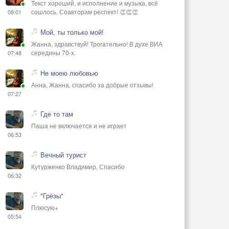
Текст хороший, и исполнение и музыка, всё
сошлось. Соавторам респект! 👏👏👏
08:01
Мой, ты только мой!
Жанна, здравствуй! Трогательно! В духе ВИА
середины 70-х.
07:48
Не моею любовью
Анна, Жанна, спасибо за добрые отзывы!
07:27
Где то там
Паша не включается и не играет
06:53
Вечный турист
Кутурженко Владимир, Спасибо
06:32
"Грёзы"
Плюсую+
05:54