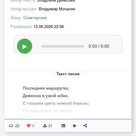
Автор музыки
Владимир Мочалин
Жанр
Соавторская
Размещено
13.06.2026 23:56
▶
0:00 / 0:00
Текст песни
Последняя маршрутка,
Девчонка в узкой юбке,
С глазами цвета нежной бирюзы,
Сказала мне в тот вечер
С улыбкою: «До встречи»
23
А как зовут девчонку – не спросил.
5
31