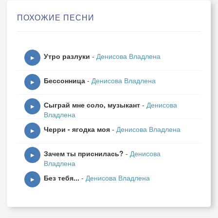
Как маленькое чудо,
ПОХОЖИЕ ПЕСНИ
Пришла из ниоткуда,
Как мог тебя так просто отпустить?
Тебя не позабуду,
Утро разлуки
-
Денисова Владлена
Ищу теперь повсюду,
▶
Девчонку-синеглазку где найти?
Бессонница
-
Денисова Владлена
▶
Припев:
Сыграй мне соло, музыкант
-
Денисова
Незабудки голубые,
▶
Владлена
Как мои мечты,
Черри - ягодка моя
-
Денисова Владлена
Пусть тебе приносят счастье
▶
Синие цветы.
Зачем ты приснилась?
-
Денисова
Не забыть теперь мне
▶
Владлена
Этих синих глаз,
Без тебя...
-
Денисова Владлена
Потому так грустно
▶
Без тебя сейчас.
Любовь моя не шутки,