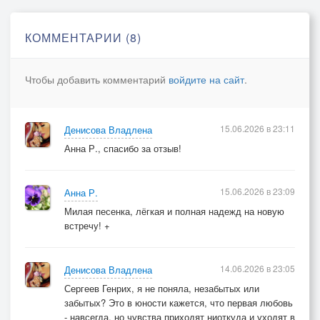
Я помню все минутки,
И в памяти надежно сохраню,
КОММЕНТАРИИ (8)
Ту нежную голубку,
Девчонку-незабудку,
Чтобы добавить комментарий
войдите на сайт
.
Лучистых глаз её голубизну.
Но если встречу завтра,
15.06.2026 в 23:11
Денисова Владлена
Скажу ей просто: «Здравствуй!»
Анна Р., спасибо за отзыв!
И за руку подольше задержу,
Я милой незнакомке
«Люблю» - шепну негромко,
15.06.2026 в 23:09
Анна Р.
О чувствах незабытых расскажу.
Милая песенка, лёгкая и полная надежд на новую
встречу! +
© Copyright: Владлена Денисова, 2023
Свидетельство о публикации №123100300125
14.06.2026 в 23:05
Денисова Владлена
Сергеев Генрих, я не поняла, незабытых или
забытых? Это в юности кажется, что первая любовь
- навсегда, но чувства приходят ниоткуда и уходят в