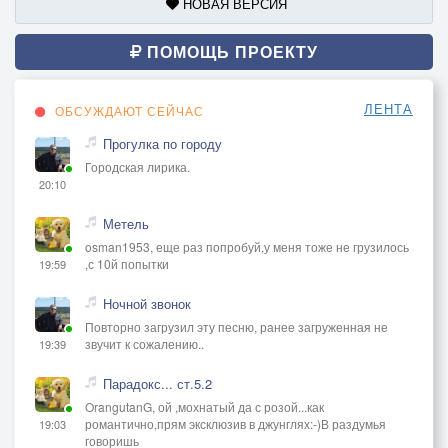
НОВАЯ ВЕРСИЯ
ПОМОЩЬ ПРОЕКТУ
ЛЕНТА
ОБСУЖДАЮТ СЕЙЧАС
Прогулка по городу
Городская лирика.
20:10
Метель
osman1953, еще раз попробуй,у меня тоже не грузилось
,с 10й попытки
19:59
Ночной звонок
Повторно загрузил эту песню, ранее загруженная не
звучит к сожалению..
19:39
Парадокс... ст.5.2
OrangutanG, ой ,мохнатый да с розой...как
романтично,прям эксклюзив в джунглях:-)В раздумья
19:03
говоришь