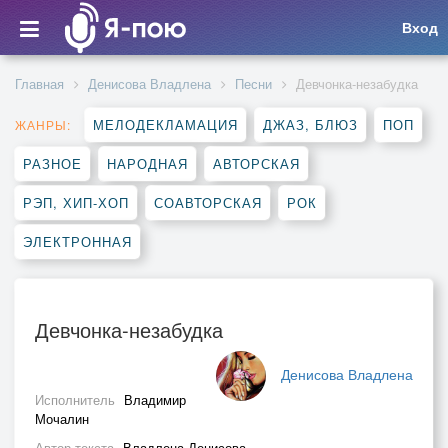
Вход
Главная
Денисова Владлена
Песни
Девчонка-незабудка
МЕЛОДЕКЛАМАЦИЯ
ДЖАЗ, БЛЮЗ
ПОП
ЖАНРЫ:
РАЗНОЕ
НАРОДНАЯ
АВТОРСКАЯ
РЭП, ХИП-ХОП
СОАВТОРСКАЯ
РОК
ЭЛЕКТРОННАЯ
Девчонка-незабудка
Денисова Владлена
Исполнитель
Владимир
Мочалин
Автор текста
Владлена Денисова