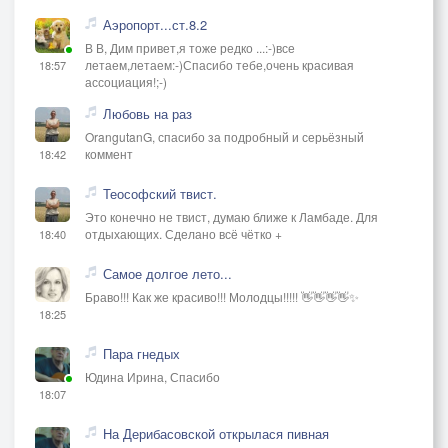
Аэропорт...ст.8.2
В В, Дим привет,я тоже редко ...:-)все
летаем,летаем:-)Спасибо тебе,очень красивая
18:57
ассоциация!;-)
Любовь на раз
OrangutanG, спасибо за подробный и серьёзный
коммент
18:42
Теософский твист.
Это конечно не твист, думаю ближе к Ламбаде. Для
отдыхающих. Сделано всё чётко +
18:40
Самое долгое лето...
Браво!!! Как же красиво!!! Молодцы!!!!! 👋👋👋👋✨
18:25
Пара гнедых
Юдина Ирина, Спасибо
18:07
На Дерибасовской открылася пивная