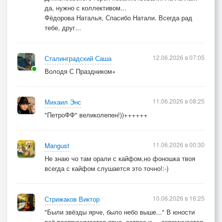
да, нужно с коллективом...
Фёдорова Наталья, Спасибо Натали. Всегда рад
тебе, друг...
12.06.2026 в 07:05
Сталинградский Саша
Володя С Праздником+
11.06.2026 в 08:25
Михаил Энс
"ПетроФФ" великолепен!))++++++
11.06.2026 в 00:30
Mangust
Не знаю чо там орали с кайфом,но фоношка твоя
всегда с кайфом слушается это точно!:-)
10.06.2026 в 16:25
Стрижаков Виктор
"Были звёзды ярче, было небо выше..." В юности
всё воспринимается ярче, острее и ... запоминается