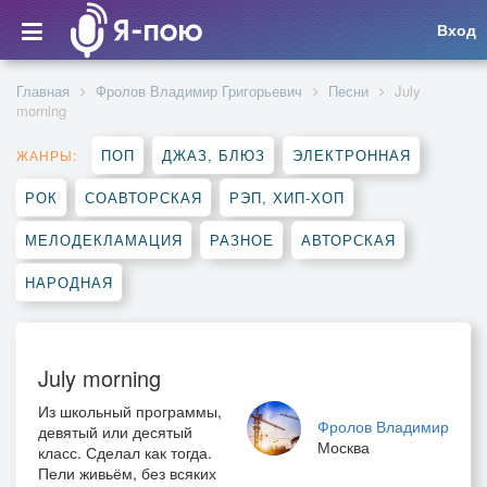
Вход
Главная
Фролов Владимир Григорьевич
Песни
July
morning
ПОП
ДЖАЗ, БЛЮЗ
ЭЛЕКТРОННАЯ
ЖАНРЫ:
РОК
СОАВТОРСКАЯ
РЭП, ХИП-ХОП
МЕЛОДЕКЛАМАЦИЯ
РАЗНОЕ
АВТОРСКАЯ
НАРОДНАЯ
July morning
Из школьный программы,
Фролов Владимир
девятый или десятый
Москва
класс. Сделал как тогда.
Пели живьём, без всяких