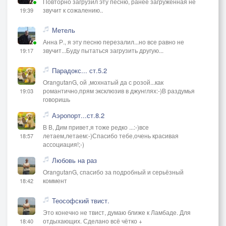
Повторно загрузил эту песню, ранее загруженная не
звучит к сожалению..
19:39
Метель
Анна Р., я эту песню перезалил...но все равно не
звучит...Буду пытаться загрузить другую...
19:17
Парадокс... ст.5.2
OrangutanG, ой ,мохнатый да с розой...как
романтично,прям эксклюзив в джунглях:-)В раздумья
19:03
говоришь
Аэропорт...ст.8.2
В В, Дим привет,я тоже редко ...:-)все
летаем,летаем:-)Спасибо тебе,очень красивая
18:57
ассоциация!;-)
Любовь на раз
OrangutanG, спасибо за подробный и серьёзный
коммент
18:42
Теософский твист.
Это конечно не твист, думаю ближе к Ламбаде. Для
отдыхающих. Сделано всё чётко +
18:40