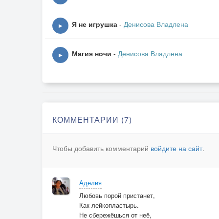
Нервы не в порядке,
Значит, стоп-сигнал!
Я не игрушка
-
Денисова Владлена
Но влечет интрига,
▶
Словно суперлига,
Нет по фазе сдвига,
Магия ночи
-
Денисова Владлена
▶
Значит, не финал!
Приставучая любовь
Вдруг лишит покоя вновь,
Поцелует очень нежно,
КОММЕНТАРИИ (7)
То уходит так поспешно.
Но бывает ловим кайф,
Чтобы добавить комментарий
войдите на сайт
.
Станет суперской your life (ё лайф)
Вновь шалит и куролесит,
А порою просто бесит.
Аделия
Любовь порой пристанет,
Your life - твоя жизнь
Как лейкопластырь.
Не сбережёшься от неё,