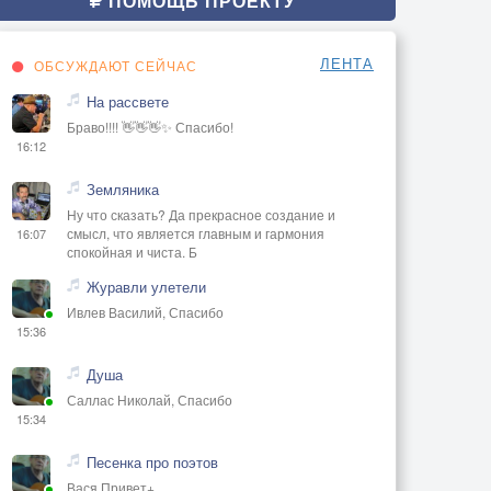
ПОМОЩЬ ПРОЕКТУ
ЛЕНТА
ОБСУЖДАЮТ СЕЙЧАС
На рассвете
Браво!!!! 👋👋👋✨ Спасибо!
16:12
Земляника
Ну что сказать? Да прекрасное создание и
смысл, что является главным и гармония
16:07
спокойная и чиста. Б
Журавли улетели
Ивлев Василий, Спасибо
15:36
Душа
Саллас Николай, Спасибо
15:34
Песенка про поэтов
Вася Привет+