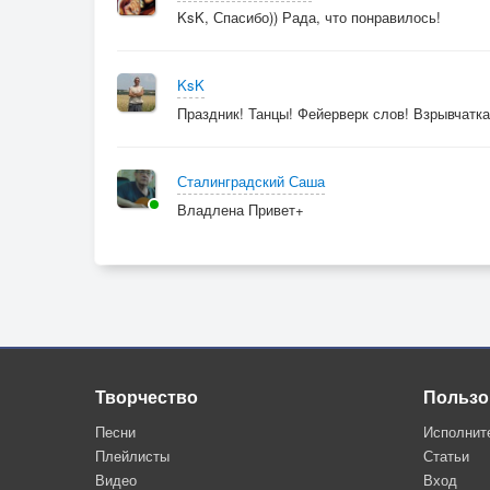
KsK, Спасибо)) Рада, что понравилось!
KsK
Праздник! Танцы! Фейерверк слов! Взрывчатка,
Сталинградский Саша
Владлена Привет+
Творчество
Пользо
Песни
Исполнит
Плейлисты
Статьи
Видео
Вход