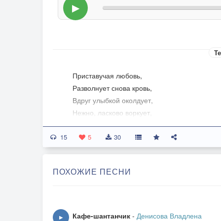
▶
Те
Приставучая любовь,
Разволнует снова кровь,
Вдруг улыбкой околдует,
Нежно, ласково воркует,
Прикоснется невзначай,
15
То вдруг скажет мне "Прощай",
5
30
В сердце ревности иголки,
Разобьется на осколки.
ПОХОЖИЕ ПЕСНИ
Припев:
На душе заплатки
От любви-взрывчатки,
Кафе-шантанчик
-
Денисова Владлена
▶