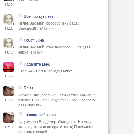
15:33
Всё про куплеты
Ивлев Василий, ооооооочень рада!!!!!!
Спасибо!!!!!! 😃👍✨✨✨
14:22
Робот Зина
Ивлев Василий, спасибоооооо!!!! Для детей,
верно!!!! 😃👍✨
13:13
Подарите мне...
Сколько ж Вам в блокаду было?
11:40
Блиц.
Михаил Энс , спасибо. Если честно, сам себя
удивил. Ещё больше удивил Suno. С первого
11:17
раза спел как
Теософский твист.
Кутурженко Владимир, благодарю. Не могу
сказать, что мне не нравится. ))) Последние
11:13
несколько вещей