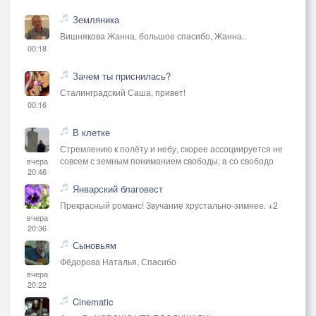
Земляника
Вишнякова Жанна, большое спасибо, Жанна..
00:18
Зачем ты приснилась?
Сталинградский Саша, привет!
00:16
В клетке
Стремлению к полёту и небу, скорее ассоциируется не
совсем с земным пониманием свободы, а со свободо
вчера
20:46
Январский благовест
Прекрасный романс! Звучание хрустально-зимнее. +2
вчера
20:36
Сыновьям
Фёдорова Наталья, Спасибо
вчера
20:22
Cinematic