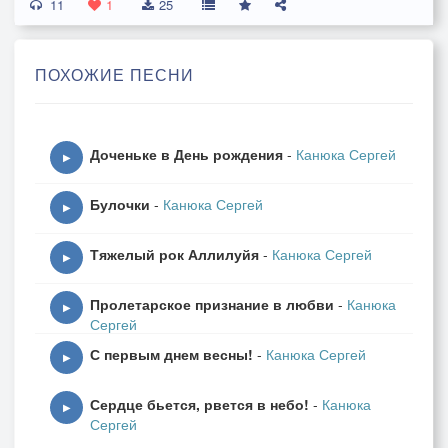
11
Ты – одна мне любовь и отрада,
1
25
Ты – одна мне вовеки мечта!
Никого мне другого не надо,
ПОХОЖИЕ ПЕСНИ
Лишь бы ты говорила мне «Да»…
Лишь бы рядом со мной на подушке
Доченьке в День рождения
-
Канюка Сергей
Вновь лежала головка твоя,
▶
Чтобы снова прекрасные ушки
Булочки
-
Канюка Сергей
Мне затмили секрет бытия.
▶
Тяжелый рок Аллилуйя
-
Канюка Сергей
Вновь спешу я к заветному дому
▶
С сокровенным желаньем – любить,
Пролетарское признание в любви
-
Канюка
С тёплым чувством к тебе, столь родному,
▶
Сергей
С кем всегда мне так хочется быть…
С первым днем весны!
-
Канюка Сергей
▶
Сердце бьется, рвется в небо!
-
Канюка
▶
Сергей