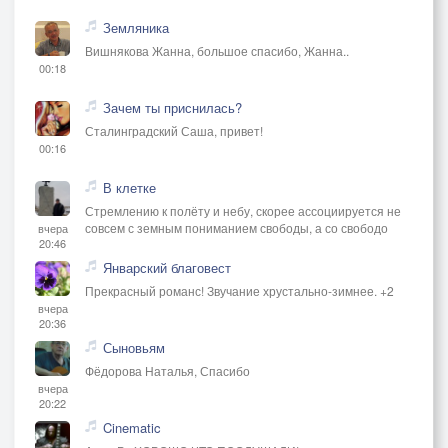
Земляника
Вишнякова Жанна, большое спасибо, Жанна..
00:18
Зачем ты приснилась?
Сталинградский Саша, привет!
00:16
В клетке
Стремлению к полёту и небу, скорее ассоциируется не
совсем с земным пониманием свободы, а со свободо
вчера
20:46
Январский благовест
Прекрасный романс! Звучание хрустально-зимнее. +2
вчера
20:36
Сыновьям
Фёдорова Наталья, Спасибо
вчера
20:22
Cinematic