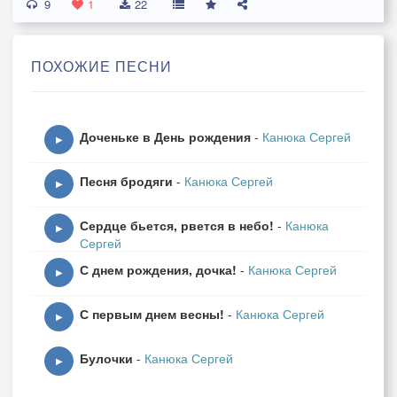
9
К столу уже зовут,
1
22
Желают всем любви, добра
И Дед Мороза ждут!
ПОХОЖИЕ ПЕСНИ
Припев:
Новый год к нам придет
Доченьке в День рождения
-
Канюка Сергей
Он уже в пути!
▶
Сколько счастья и добра
Песня бродяги
-
Канюка Сергей
Будет впереди!
▶
Не грусти, счастья жди
Сердце бьется, рвется в небо!
-
Канюка
И гляди вперед!
▶
Сергей
Солнце выйдет из-за тучь,
С днем рождения, дочка!
-
Канюка Сергей
И растопит лед!
▶
С первым днем весны!
-
Канюка Сергей
Вот Новый Год пришел,
▶
Салатов - полон стол!
Булочки
-
Канюка Сергей
Шампанское - в бокалах
▶
И в конфети - весь пол!