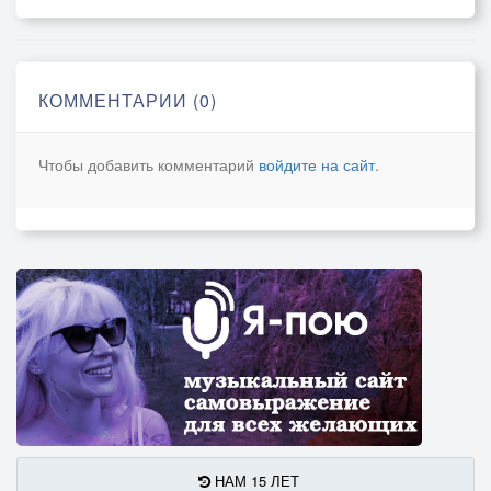
Шумит дом от гостей,
Ждет добрых новостей,
Звучат повсюду здравицы
Ты снова всем налей!
КОММЕНТАРИИ (0)
Припев
Чтобы добавить комментарий
войдите на сайт
.
Хоть Праздник и затих,
Но чуда светлый миг -
Под елкою подарками
Для всех стену воздвиг!
И в миг волшебный тот
Пусть каждый там найдет
Себе подарки по душе,
Ведь волшебство нас ждет!
НАМ 15 ЛЕТ