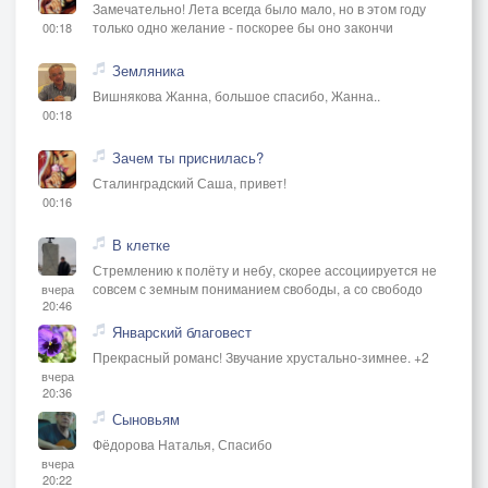
Замечательно! Лета всегда было мало, но в этом году
только одно желание - поскорее бы оно закончи
00:18
Земляника
Вишнякова Жанна, большое спасибо, Жанна..
00:18
Зачем ты приснилась?
Сталинградский Саша, привет!
00:16
В клетке
Стремлению к полёту и небу, скорее ассоциируется не
совсем с земным пониманием свободы, а со свободо
вчера
20:46
Январский благовест
Прекрасный романс! Звучание хрустально-зимнее. +2
вчера
20:36
Сыновьям
Фёдорова Наталья, Спасибо
вчера
20:22