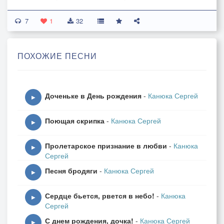
Все это для тебя лишь вздор!
7
Услышь меня, прошу я, Аллилуйя!
1
32
Аллилуйя, Аллилуйя,
Аллилуйя, Аллилуйя!
ПОХОЖИЕ ПЕСНИ
Любовь к тебе – тяжелый рок,
Ты – мое Счастье, ты – мой Бог,
Доченьке в День рождения
-
Канюка Сергей
От красоты твоей – с ума схожу я!
▶
Коснувшись нежною рукой
Поющая скрипка
-
Канюка Сергей
Украла сон мой и покой,
▶
И Сердце забрала ты, Аллилуйя!
Пролетарское признание в любви
-
Канюка
Аллилуйя, Аллилуйя,
▶
Сергей
Аллилуйя, Аллилуйя!
Песня бродяги
-
Канюка Сергей
▶
Как без тебя на свете жил,
Сердце бьется, рвется в небо!
-
Канюка
Чем занимался, с кем дружил,
▶
Сергей
Забыл про все, одну тебя целуя!
С днем рождения, дочка!
-
Канюка Сергей
Лишь облик твой волнует кровь,
▶