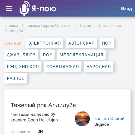
Вход
Главная
Канюка Сергей Олегович
Песни
Тяжелый рок
Аллилуйя
ЭЛЕКТРОННАЯ
АВТОРСКАЯ
ПОП
ЖАНРЫ:
ДЖАЗ, БЛЮЗ
РОК
МЕЛОДЕКЛАМАЦИЯ
РЭП, ХИП-ХОП
СОАВТОРСКАЯ
НАРОДНАЯ
РАЗНОЕ
Тяжелый рок Аллилуйя
Фантазия на песню by
Канюка Сергей
Leonard Coen Hellelujah
Видное
Исполнитель
ИИ