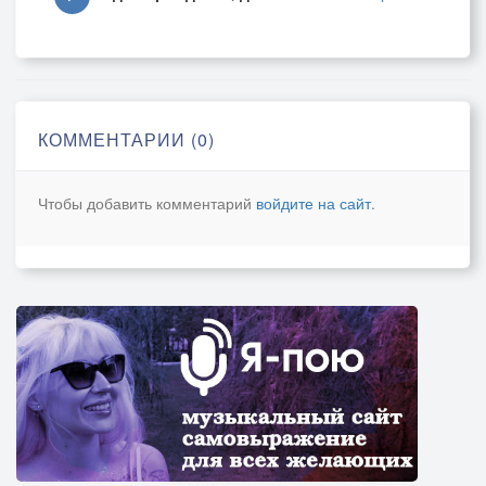
Ты – подарила мне Любовь,
Себя мне подарила, Аллилуйя!
Аллилуйя, Аллилуйя,
Аллилуйя, Аллилуйя!
КОММЕНТАРИИ (0)
Когда с тобою мы одни –
С тобою все мечты мои,
Чтобы добавить комментарий
войдите на сайт
.
Любви мгновений вновь огонь смакуя,
Ловлю улыбку – счастья свет!
Ты – мой закат, ты – мой рассвет!
Моя ты радость жизни, Аллилуйя!
Аллилуйя, Аллилуйя,
Аллилуйя, Аллилуйя!
Я знаю, есть на свете Бог
И ждет всех нас в конце итог
Какой – предположить я не рискую…
Но счастлив я судьбой такой –