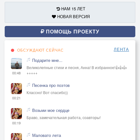
Весь путь пройти с моей Родной,
НАМ 15 ЛЕТ
Женой моей прекрасной, Аллилуйя!
НОВАЯ ВЕРСИЯ
Аллилуйя, Аллилуйя,
Аллилуйя, Аллилуйя!
ПОМОЩЬ ПРОЕКТУ
ЛЕНТА
ОБСУЖДАЮТ СЕЙЧАС
Подарите мне...
Великолепные стихи и песня, Анна! В избранное!👍👍👍
+++++
00:48
Песенка про поэтов
Классно! Вот спасибо))
00:21
Возьми мое сердце
Браво, замечательная работа, соавторы!
00:19
Маловато лета