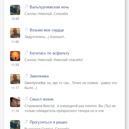
Вальпургиевская ночь
Саллас Николай, Спасибо
13:45
Возьми мое сердце
Задуэтились...) Хорошо!..
11:50
Катилась по асфальту
Саллас Николай, Николай спасибо!
11:33
Земляника
Qwertysvetka, ну, где-то так... Точно не помню - давно это
было...)
11:17
Смысл жизни.
Стрижаков Виктор , в очередной раз поклон. Вы (Ты) не
только обладатель прекрасного тенора но и оче
11:16
Прогуляться я решил
Высоцкая Галина, Спасибо