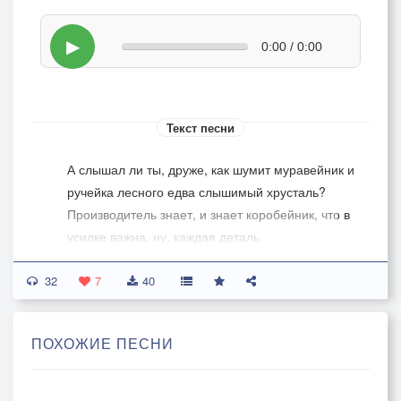
▶
0:00 / 0:00
Текст песни
А слышал ли ты, друже, как шумит муравейник и
ручейка лесного едва слышимый хрусталь?
Производитель знает, и знает коробейник, что в
усилке важна, ну, каждая деталь.
32
Шуганулись по углам серенькие мыши, заходила
7
40
ходуном под профнастилом крыша.
Ну как тебе, Данила, зелёные листочки? Вижу: в
ПОХОЖИЕ ПЕСНИ
кресле утопило, только щас будут цветочки.
Данила, Данила - любитель винила, ты сегодня