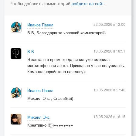
Чтобы добавить комментарий
войдите на сайт
.
слышал ты, Данила, ламповый мой усилок.
Он с виду неказист, но будет выглядеть богато.
22.05.2026 в 12:00
Иванов Павел
Начинай, Данила, откладывать зарплаты.
В В, Благодарю за хороший комментарий)
Ты улетишь до Китая через Улан-Батор, когда
увидишь с пол пластинки трансформатор.
18.05.2026 в 18:51
В В
Данила, Даня, не грусти - винил тоже классно,
Я застал то время когда винил уже сменила
магнитофонная лента. Прикольно у вас получилось.
ведь роза и рододендрон по-своему прекрасны,
Команда поработала на славу)+
они растут кустами и в садах холмистых.
Послушай теперь, Даня, как веет "транзистор".
18.05.2026 в 17:40
Иванов Павел
Данила, Данила - коллекционер винила, ты
Михаил Энс , Спасибки))
сегодня опять домой пластинок приволок.
Данила, Данила, это всё, конечно, мило, но не
18.05.2026 в 16:15
Михаил Энс
слышал ты, Данила, "транзюковый усилок".
Креативно!!!)))++++++++
Я в них знаток.