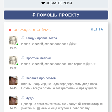
НОВАЯ ВЕРСИЯ
ПОМОЩЬ ПРОЕКТУ
ЛЕНТА
ОБСУЖДАЮТ СЕЙЧАС
Танцуй против ветра
Ивлев Василий, спасибоооооо!!!! 🤗👍✨
15:53
Простые мелочи
Ивлев Василий, спасибоооооо!!! Всё верно!!! 🤗✨✨✨
15:52
Песенка про поэтов
Шпень Владимир, не надо передёргивать, дядя Вова.
Поэты - всегда поэты. А вот графоманы, прячущиеся
14:43
Чудо
Цензор на этом сайте такой же ипанутый, как некоторые
участники. ))) ыыыы. ещё и тупой. Слово "ипану
14:23