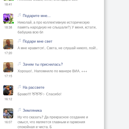
18:41
Подарите мне...
Николай, а про коллективную историческую
память народную не слышали?) У меня, кстати,
18:38
бабушка всю бл
Подари мне свет
А мне нравится!.. Света, не слушай никого, пой!..
17:20
Зачем ты приснилась?
Хорошо!.. Напомнило по манере ВИА. +++
17:15
На рассвете
Браво!!!! 👋👋👋✨ Спасибо!
16:12
Земляника
Ну что сказать? Да прекрасное создание и
смысл, что является главным и гармония
16:07
спокойная и чиста. Б