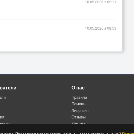
10.05.2026 в 09:11
10.05.2026 в 08:53
ватели
О нас
ели
Правила
Помощь
Лицензия
ция
Отзывы
дение
Контакты
Политика конфиденциальности
емости. Продолжая использовать сайт, вы соглашаетесь с нашей
Полит