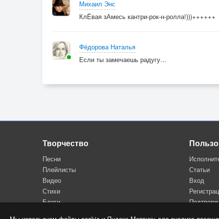
Михаил Энс
КлЁвая зАмесь кантри-рок-н-ролла!)))++++++
Фёдорова Наталья
Если ты замечаешь радугу...
Творчество
Пользо
Песни
Исполнит
Плейлисты
Статьи
Видео
Вход
Стихи
Регистра
Блоги
Подтверж
Мы используем файлы cookie и Яндекс.Метрику для анализа посеща