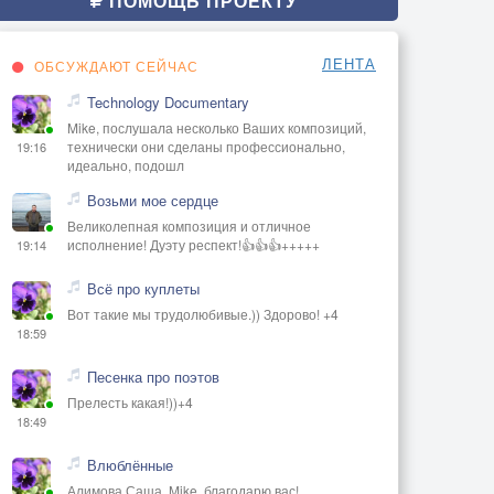
ПОМОЩЬ ПРОЕКТУ
ЛЕНТА
ОБСУЖДАЮТ СЕЙЧАС
Technology Documentary
Mike, послушала несколько Ваших композиций,
технически они сделаны профессионально,
19:16
идеально, подошл
Возьми мое сердце
Великолепная композиция и отличное
исполнение! Дуэту респект!👍👍👍+++++
19:14
Всё про куплеты
Вот такие мы трудолюбивые.)) Здорово! +4
18:59
Песенка про поэтов
Прелесть какая!))+4
18:49
Влюблённые
Алимова Саша, Mike, благодарю вас!