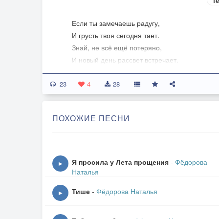
Те
Если ты замечаешь радугу,
И грусть твоя сегодня тает.
Знай, не всё ещё потеряно,
И новый день рассвет встречает.
23
Когда надежда угасшей кажется,
4
28
Сил больше нет. Где их искать?
Вдруг вспышка света. Миг прекрасный,
ПОХОЖИЕ ПЕСНИ
Даёт надежду помечтать.
Ты теперь надеешься,
В глазах огонь горит.
Я просила у Лета прощения
-
Фёдорова
▶
Всё теперь изменится,
Наталья
И новое манит.
Тише
-
Фёдорова Наталья
▶
Не сдавайся никогда, дружище,
Даже если шторм кругом.