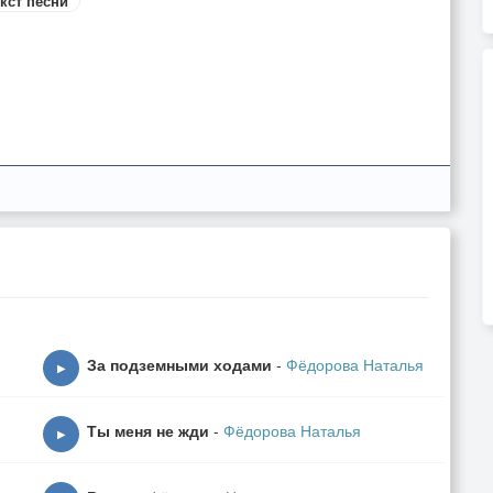
кст песни
За подземными ходами
-
Фёдорова Наталья
▶
Ты меня не жди
-
Фёдорова Наталья
▶