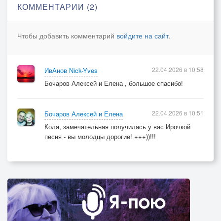
Пригреет нас теплом совсем немного...
КОММЕНТАРИИ (2)
Но, уже зябкие рассветы -
Чтобы добавить комментарий
войдите на сайт
.
Законы осень соблюдает строго.
22.04.2026 в 10:58
ИвАнов Nick-Yves
Я не твой поклонник, осень, осень!
Бочаров Алексей и Елена , большое спасибо!
22.04.2026 в 10:51
Бочаров Алексей и Елена
Коля, замечательная получилась у вас Ирочкой
песня - вы молодцы дорогие! +++))!!!