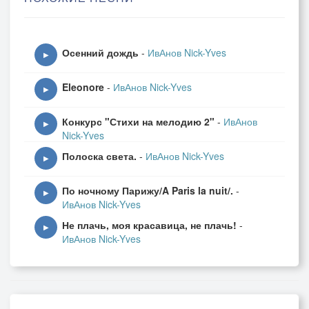
У меня над головой!
Осенний дождь
-
ИвАнов Nick-Yves
Зеленой краски просторный залив,
▶
Eleonore
-
ИвАнов Nick-Yves
Кренящиеся на борт корабли, -
▶
Конкурс "Стихи на мелодию 2"
-
ИвАнов
Это песни, над волнами
▶
Nick-Yves
Полоска света.
-
ИвАнов Nick-Yves
Неоконченный мотив...
▶
По ночному Парижу/A Paris la nuit/.
-
Ла-ла-ла-ла-ла-ла-ла-а!
▶
ИвАнов Nick-Yves
Не плачь, моя красавица, не плачь!
-
▶
ИвАнов Nick-Yves
Припев:
Вернёт кусочек счастья "бабье лето",