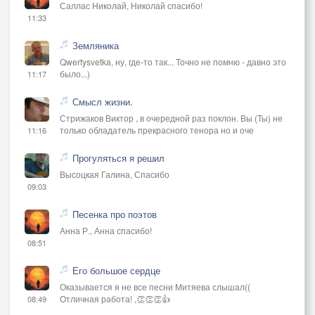
Саллас Николай, Николай спасибо!
11:33
Земляника
Qwertysvetka, ну, где-то так... Точно не помню - давно это
было...)
11:17
Смысл жизни.
Стрижаков Виктор , в очередной раз поклон. Вы (Ты) не
только обладатель прекрасного тенора но и оче
11:16
Прогуляться я решил
Высоцкая Галина, Спасибо
09:03
Песенка про поэтов
Анна Р., Анна спасибо!
08:51
Его большое сердце
Оказывается я не все песни Митяева слышал((
Отличная работа! ,👏👏👏👍
08:49