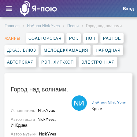
Вход
Главная
ИвАнов Nick-Yves
Песни
Город над волнами.
СОАВТОРСКАЯ
РОК
ПОП
РАЗНОЕ
ЖАНРЫ:
ДЖАЗ, БЛЮЗ
МЕЛОДЕКЛАМАЦИЯ
НАРОДНАЯ
АВТОРСКАЯ
РЭП, ХИП-ХОП
ЭЛЕКТРОННАЯ
Город над волнами.
ИвАнов Nick-Yves
Крым
Исполнитель
NickYves
Автор текста
NickYves,
И.Юдина
Автор музыки
NickYves