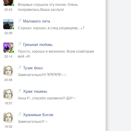
Впервые слушала эту песню. Очень
понравилась.Ваша заслуга!
20:43
Маловато лета
Слушал, хорошо, в след уходящему...+7
20:39
Грешная любовь
Просто, хорошо и жизненно. Всем соавторам
мой +6!
20:14
Тузик блюз
Замечательно!!!!! 👋👋👋👋✨✨
20:08
Храм тишины
Анна Р., спасибо огромное!!! 🤗💛✨
19:57
Хранимые Богом
Замечательно!!! ✨
19:52