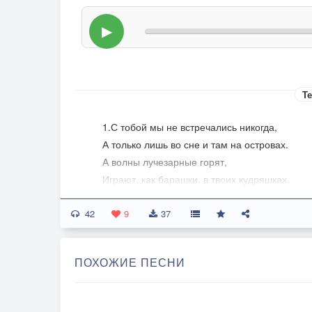
▶
Те
1.С тобой мы не встречались никогда,
А только лишь во сне и там на островах.
А волны лучезарные горят,
Играют, как барашки, в твоих кудряшках.
Лишь только танцы и наши танцы,
42
Лишь помню танцы и наши танцы.
9
37
2.Танцевали мы на тех песках,
ПОХОЖИЕ ПЕСНИ
Ракушки мне дарил и звезды в нашем небе.
Где же встретить наяву тебя,
Ведь ты всего лишь сон, не верю своим снам