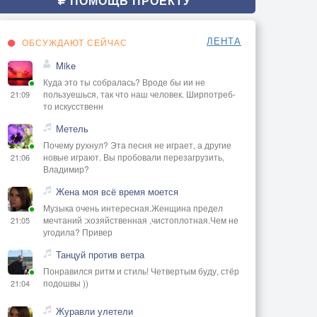
ПОМОЩЬ ПРОЕКТУ
ЛЕНТА
ОБСУЖДАЮТ СЕЙЧАС
Mike
Куда это ты собралась? Вроде бы ии не
пользуешься, так что наш человек. Ширпотреб-
21:09
то искусственн
Метель
Почему рухнул? Эта песня не играет, а другие
новые играют. Вы пробовали перезагрузить,
21:06
Владимир?
Жена моя всё время моется
Музыка очень интересная.Женщина предел
мечтаний :хозяйственная ,чистоплотная.Чем не
21:05
угодила? Привер
Танцуй против ветра
Понравился ритм и стиль! Четвертым буду, стёр
подошвы ))
21:04
Журавли улетели