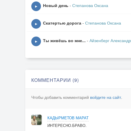
Лишь только танцы и наши танцы,
Новый день
-
Степанова Оксана
▶
Лишь помню танцы и наши танцы.
Скатертью дорога
-
Степанова Оксана
Только сон, это был только сон -2раза,
▶
Только сон, это всего лишь сон.
Ты живёшь во мне...
-
Айзенберг Александр
▶
БРИДЖ:
Утром на окне лежат ракушки,
А на подушке, там песок.
Вот это сон, мои подружки,
Вот это сон! Вот это сон…
КОММЕНТАРИИ (9)
Только сон, это был только сон -2раза,
Чтобы добавить комментарий
войдите на сайт
.
Только сон, это всего лишь сон.
КАДЫРМЕТОВ МАРАТ
ИНТЕРЕСНО.БРАВО.