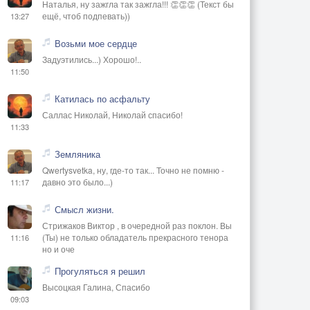
Наталья, ну зажгла так зажгла!!! 👏👏👏 (Текст бы
ещё, чтоб подпевать))
13:27
Возьми мое сердце
Задуэтились...) Хорошо!..
11:50
Катилась по асфальту
Саллас Николай, Николай спасибо!
11:33
Земляника
Qwertysvetka, ну, где-то так... Точно не помню -
давно это было...)
11:17
Смысл жизни.
Стрижаков Виктор , в очередной раз поклон. Вы
(Ты) не только обладатель прекрасного тенора
11:16
но и оче
Прогуляться я решил
Высоцкая Галина, Спасибо
09:03