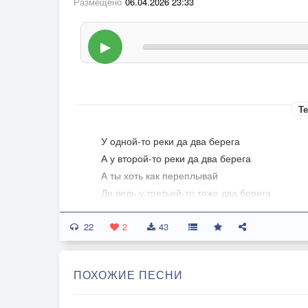
Размещено
06.04.2026 23:33
▶
Те
У одной-то реки да два берега
А у второй-то реки да два берега
А ты хоть как переплывай
Да ведь у третьей-то тоже два берега
22
А на одном, да на другом таком берегу
2
43
Да там друзья, и там друзья, да что я могу...
За перемирие! - могу,
ПОХОЖИЕ ПЕСНИ
Вы только вдумайтесь стоя,
Не на бегу.