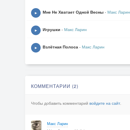
Да нужно миром, всей планетой, произнести 
Мне Не Хватает Одной Весны
-
Макс Ларин
▶
За перемирие! - и лепту свою внести.
Облетела весть бы свет,
Игрушки
-
Макс Ларин
А там - глядь, а кроме мира ничего нет...
▶
Взлётная Полоса
-
Макс Ларин
▶
КОММЕНТАРИИ (2)
Чтобы добавить комментарий
войдите на сайт
.
Макс Ларин