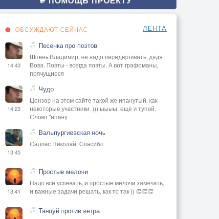
ПОМОЩЬ ПРОЕКТУ
ЛЕНТА
ОБСУЖДАЮТ СЕЙЧАС
Песенка про поэтов
Шпень Владимир, не надо передёргивать, дядя
Вова. Поэты - всегда поэты. А вот графоманы,
14:43
прячущиеся
Чудо
Цензор на этом сайте такой же ипанутый, как
некоторые участники. ))) ыыыы. ещё и тупой.
14:23
Слово "ипану
Вальпургиевская ночь
Саллас Николай, Спасибо
13:45
Простые мелочи
Надо всё успевать, и простые мелочи замечать,
и важные задачи решать, как то так )) 👏👏👏
13:41
Танцуй против ветра