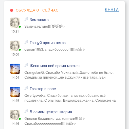
ЛЕНТА
ОБСУЖДАЮТ СЕЙЧАС
Земляника
Замечательно!!! 👋👋👋✨
15:21
Танцуй против ветра
osman1953, спасибоооооо!!!!!!! 🤗👍✨
15:00
Жена моя всё время моется
OrangutanG, Спасибо Мохнатый. Давно тебя не было.
Следим за гигиеной...не в джунглях всё таки.. Ван
14:54
Трактор в поле
Qwertysvetka, Спасибо, как ты метко, образно всё
подметила. С опытом.. Вишнякова Жанна, Согласен на
14:49
В самом центре шторма
Фролов Владимир, да, копнули!!! 😃✨
Спасибоооооооооооо!!!!! 🤗👍✨
14:46