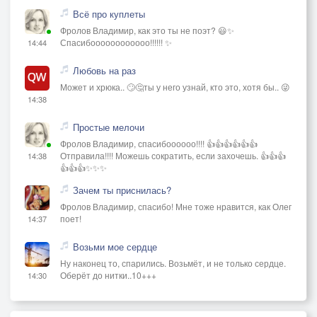
Всё про куплеты
Фролов Владимир, как это ты не поэт? 😃✨
Спасибоооооооооооо!!!!!! ✨
14:44
Любовь на раз
Может и хрюка.. 🙄🤔ты у него узнай, кто это, хотя бы.. 😜
14:38
Простые мелочи
Фролов Владимир, спасибоооооо!!!! 👍👍👍👍👍👍
Отправила!!!! Можешь сократить, если захочешь. 👍👍👍
14:38
👍👍👍✨✨✨
Зачем ты приснилась?
Фролов Владимир, спасибо! Мне тоже нравится, как Олег
поет!
14:37
Возьми мое сердце
Ну наконец то, спарились. Возьмёт, и не только сердце.
Оберёт до нитки..10+++
14:30