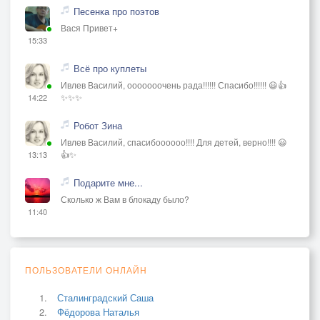
Песенка про поэтов
Вася Привет+
15:33
Всё про куплеты
Ивлев Василий, ооооооочень рада!!!!!! Спасибо!!!!!! 😃👍
✨✨✨
14:22
Робот Зина
Ивлев Василий, спасибоооооо!!!! Для детей, верно!!!! 😃
👍✨
13:13
Подарите мне...
Сколько ж Вам в блокаду было?
11:40
ПОЛЬЗОВАТЕЛИ ОНЛАЙН
Сталинградский Саша
Фёдорова Наталья