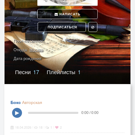
НАПИСАТЬ
ПОДПИСАТЬСЯ
Поэт-песенник.
Откуда
Москва
Дата рождения
Песни
17
Плейлисты
1
Бокс
Авторская
▶
0:00 / 0:00
18.04.2026
18
1
2
|
|
|