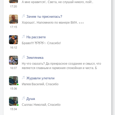
А мне нравится!.. Света, не слушай никого, пой!..
17:20
Зачем ты приснилась?
Хорошо!.. Напомнило по манере ВИА. +++
17:15
На рассвете
Браво!!!! 👋👋👋✨ Спасибо!
16:12
Земляника
Ну что сказать? Да прекрасное создание и смысл, что
является главным и гармония спокойная и чиста. Б
16:07
Журавли улетели
Ивлев Василий, Спасибо
15:36
Душа
Саллас Николай, Спасибо
15:34