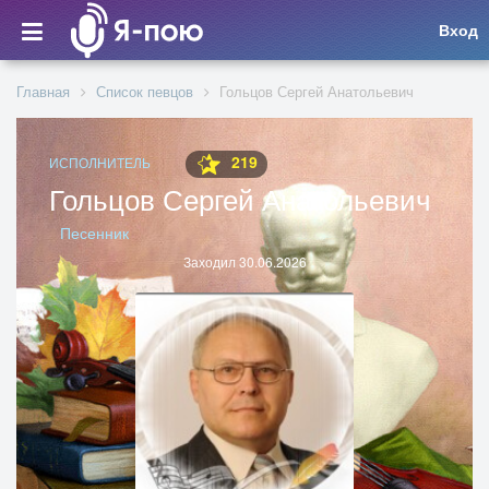
Вход
Главная
Список певцов
Гольцов Сергей Анатольевич
219
ИСПОЛНИТЕЛЬ
Гольцов Сергей Анатольевич
Песенник
Заходил 30.06.2026