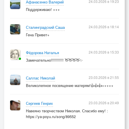
24.03.2026 в 19:23
Афанасенко Валерий
Поддерживаю! +++
24.03.2026 в 18:14
Сталинградский Саша
Гена Привет+
24.03.2026 в 15:33
Фёдорова Наталья
Замечательно!!!!!!!!!!! 👋👋👋👋✨
23.03.2026 в 21:55
Саллас Николай
Великолепное посвящение матерям!👍👍👍+++++
23.03.2026 в 20:49
Сергеев Генрих
Навеяно творчеством Николая. Спасибо ему! :
https://ya-poyu.ru/song/89552