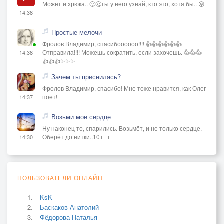
Может и хрюка.. 🙄🤔ты у него узнай, кто это, хотя бы.. 😜
14:38
Простые мелочи
Фролов Владимир, спасибоооооо!!!! 👍👍👍👍👍👍
Отправила!!!! Можешь сократить, если захочешь. 👍👍👍
14:38
👍👍👍✨✨✨
Зачем ты приснилась?
Фролов Владимир, спасибо! Мне тоже нравится, как Олег
поет!
14:37
Возьми мое сердце
Ну наконец то, спарились. Возьмёт, и не только сердце.
Оберёт до нитки..10+++
14:30
ПОЛЬЗОВАТЕЛИ ОНЛАЙН
KsK
Баскаков Анатолий
Фёдорова Наталья