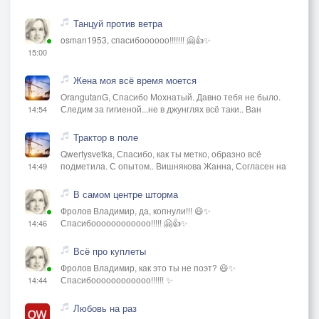
Танцуй против ветра
osman1953, спасибоооооо!!!!!!! 🤗👍✨
15:00
Жена моя всё время моется
OrangutanG, Спасибо Мохнатый. Давно тебя не было.
Следим за гигиеной...не в джунглях всё таки.. Ван
14:54
Трактор в поле
Qwertysvetka, Спасибо, как ты метко, образно всё
подметила. С опытом.. Вишнякова Жанна, Согласен на
14:49
В самом центре шторма
Фролов Владимир, да, копнули!!! 😃✨
Спасибоооооооооооо!!!!! 🤗👍✨
14:46
Всё про куплеты
Фролов Владимир, как это ты не поэт? 😃✨
Спасибоооооооооооо!!!!!! ✨
14:44
Любовь на раз