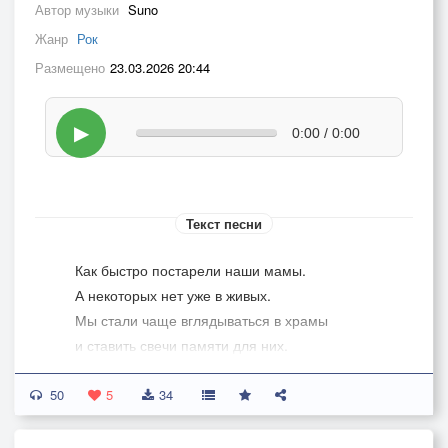
Автор музыки
Suno
Жанр
Рок
Размещено
23.03.2026 20:44
▶
0:00 / 0:00
Текст песни
Как быстро постарели наши мамы.
А некоторых нет уже в живых.
Мы стали чаще вглядываться в храмы
и ставить свечи памяти для них.
50
За здравие спешите ставить свечи!
5
34
За высказанный блеск любимых глаз.
За: В сердце остающиеся встречи,