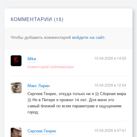
Как обескровленные мы
ползли сквозь зиму.
КОММЕНТАРИИ (15)
А смерть на кончике зимы
шагнула мимо…
Чтобы добавить комментарий
войдите на сайт
.
Оставив тёплые сердца
весенним ласкам.
10.04.2026 в 14:00
Mike
Ты воскресаешь без конца
Коментарий заблокирован
добром из сказки.
10.04.2026 в 12:54
Макс Ларин
Сергеев Генрих, откуда только ни я ))) Сборная мира
))) Но в Питере я прожил 14 лет. Для меня это
самый близкий по всем параметрам и ощущениям
город.
10.04.2026 в 07:41
Сергеев Генрих