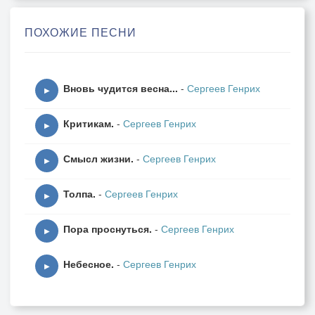
Оно приснилось.
Уходит лето на погост
ПОХОЖИЕ ПЕСНИ
зиме на милость.
Оставив яркий, тёплый след
Вновь чудится весна...
-
Сергеев Генрих
воспоминанья.
▶
Как много кануло тех лет
Критикам.
-
Сергеев Генрих
с обрыва камнем.
▶
Смысл жизни.
-
Сергеев Генрих
Лежат, покоятся на дне,
▶
покрывшись илом.
Толпа.
-
Сергеев Генрих
В нездешней, сказочной стране
▶
с названьем «было».
Пора проснуться.
-
Сергеев Генрих
▶
Опять скрипит на вираже
Небесное.
-
Сергеев Генрих
виток спирали.
▶
-Эй, лето, помнишь, как уже
здесь умирали?!