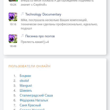
Вчера со мной поокала А деторождение поднимать
значит с Серёгой+
19:24
Technology Documentary
Mike, послушала несколько Ваших композиций,
технически они сделаны профессионально, идеально,
19:16
подошл
Песенка про поэтов
Прелесть какая!))+4
18:49
ПОЛЬЗОВАТЕЛИ ОНЛАЙН
Боцман
olsolof
Mangust
Шаманъ
Сталинградский Саша
Фёдорова Наталья
Саня Красный
Саллас Николай