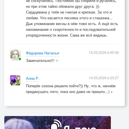
не соскучились. Постоянно бы спорили и ругались,
но при этом тайно обожали друг друга. )))
Сердцевина у тебя не гнилая и крепкая. За что и
любим. Что касается песняка этого и стишонка...
Дык упоминание весны в нём тоже есть. А ещё есть
напоминание о скоротечности и последовательной
упорядоченности жизни. Сама же всё видишь.
15.03.2026 в 00:06
Фёдорова Наталья
Замечательно!!! ✨
14.03.2026 в 23:27
Анна Р.
Поперёк сезона решили пойти?)) Ну, что ж, начнём
предвкушать лето, пока оно даже не пришло...) +