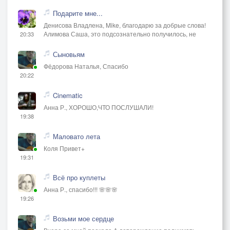
Подарите мне...
Денисова Владлена, Mike, благодарю за добрые слова!
Алимова Саша, это подсознательно получилось, не
20:33
Сыновьям
Фёдорова Наталья, Спасибо
20:22
Cinematic
Анна Р., ХОРОШО,ЧТО ПОСЛУШАЛИ!
19:38
Маловато лета
Коля Привет+
19:31
Всё про куплеты
Анна Р., спасибо!!! 🌸🌸🌸
19:26
Возьми мое сердце