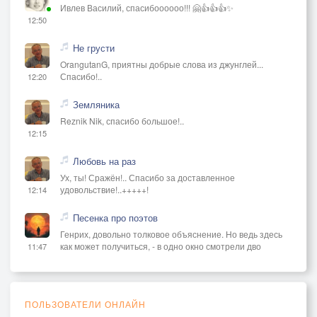
Ивлев Василий, спасибоооооо!!! 🤗👍👍👍✨
12:50
Не грусти
OrangutanG, приятны добрые слова из джунглей...
Спасибо!..
12:20
Земляника
Reznik Nik, спасибо большое!..
12:15
Любовь на раз
Ух, ты! Сражён!.. Спасибо за доставленное
удовольствие!..+++++!
12:14
Песенка про поэтов
Генрих, довольно толковое объяснение. Но ведь здесь
как может получиться, - в одно окно смотрели дво
11:47
ПОЛЬЗОВАТЕЛИ ОНЛАЙН