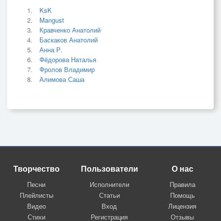
KsK
Mangust
Кравченко Анатолий
Баскаков Анатолий
Анна Р.
Фёдорова Наталья
Фролов Владимир
Алимова Саша
Творчество
Пользователи
О нас
Песни
Исполнители
Правила
Плейлисты
Статьи
Помощь
Видео
Вход
Лицензия
Стихи
Регистрация
Отзывы