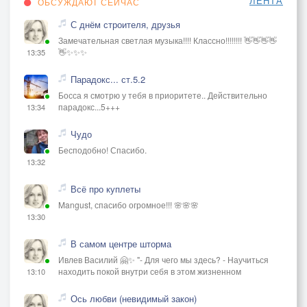
ЛЕНТА
ОБСУЖДАЮТ СЕЙЧАС
С днём строителя, друзья
Замечательная светлая музыка!!!! Классно!!!!!!!! 👋👋👋👋
👋✨✨✨
13:35
Парадокс... ст.5.2
Босса я смотрю у тебя в приоритете.. Действительно
парадокс...5+++
13:34
Чудо
Бесподобно! Спасибо.
13:32
Всё про куплеты
Mangust, спасибо огромное!!! 🌸🌸🌸
13:30
В самом центре шторма
Ивлев Василий 🤗✨ "- Для чего мы здесь? - Научиться
находить покой внутри себя в этом жизненном
13:10
Ось любви (невидимый закон)