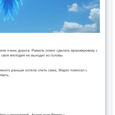
мне очень дорога. Рамиль помог сделать аранжировкау с
 своя мелодия не выходит из головы.
ного раньше хотела спеть сама, Марат помогал с
твить.
бота с программой - Ахметьянов Рамиль)