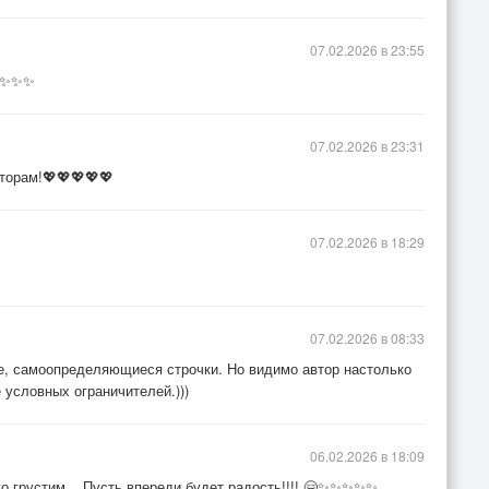
07.02.2026 в 23:55
🌹✨✨✨
07.02.2026 в 23:31
торам!💖💖💖💖💖
07.02.2026 в 18:29
07.02.2026 в 08:33
е, самоопределяющиеся строчки. Но видимо автор настолько
 условных ограничителей.)))
06.02.2026 в 18:09
го грустим... Пусть впереди будет радость!!!! 🤗✨✨✨✨✨