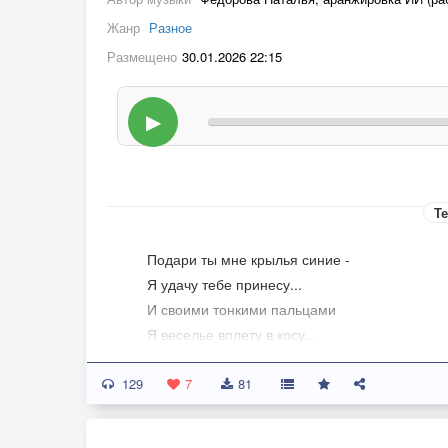
Жанр
Разное
Размещено
30.01.2026 22:15
▶
Те
Подари ты мне крылья синие -
Я удачу тебе принесу...
И своими тонкими пальцами
Я веселье вплету в косу...
129
Чтобы, как только дотронешься,
7
81
Заискрились светлячки вокруг...
Подари ты мне крылья синие,