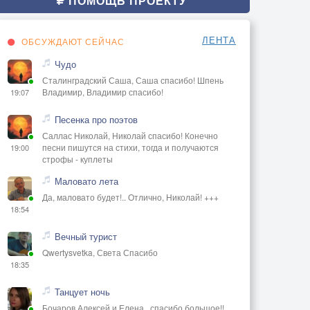
ПОМОЩЬ ПРОЕКТУ
ЛЕНТА
ОБСУЖДАЮТ СЕЙЧАС
Чудо
Сталинградский Саша, Саша спасибо! Шпень
Владимир, Владимир спасибо!
19:07
Песенка про поэтов
Саллас Николай, Николай спасибо! Конечно
песни пишутся на стихи, тогда и получаются
19:00
строфы - куплеты
Маловато лета
Да, маловато будет!.. Отлично, Николай! +++
18:54
Вечный турист
Qwertysvetka, Света Спасибо
18:35
Танцует ночь
Бочаров Алексей и Елена , спасибо большое!!