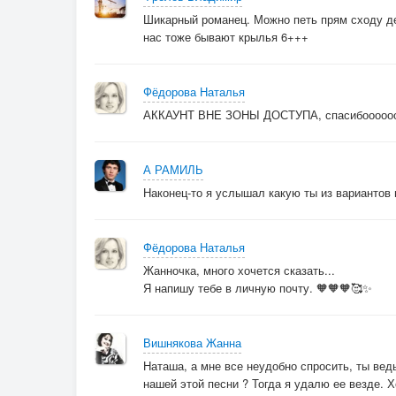
Шикарный романец. Можно петь прям сходу де
нас тоже бывают крылья 6+++
Фёдорова Наталья
АККАУНТ ВНЕ ЗОНЫ ДОСТУПА, спасибоооооо!!!
А РАМИЛЬ
Наконец-то я услышал какую ты из вариантов
Фёдорова Наталья
Жанночка, много хочется сказать...
Я напишу тебе в личную почту. 🧡🧡🧡🥰✨
Вишнякова Жанна
Наташа, а мне все неудобно спросить, ты вед
нашей этой песни ? Тогда я удалю ее везде. 