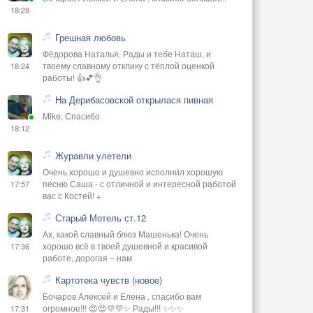
18:28
Грешная любовь
Фёдорова Наталья, Рады и тебе Наташ, и
твоему славному отклику с тёплой оценкой
18:24
работы! 👍💕👌
На Дерибасовской открылася пивная
Mike, Спасибо
18:12
Журавли улетели
Очень хорошо и душевно исполнил хорошую
песню Саша - с отличной и интересной работой
17:57
вас с Костей! +
Старый Мотель ст.12
Ах, какой славный блюз Машенька! Очень
хорошо всё в твоей душевной и красивой
17:36
работе, дорогая – нам
Картотека чувств (новое)
Бочаров Алексей и Елена , спасибо вам
огромное!!! 😍😍💛💛✨ Рады!!! ✨✨✨
17:31