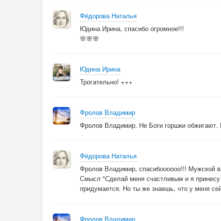
Я веселье вплету в косу...
Фёдорова Наталья
Юдина Ирина, спасибо огромное!!!
🌸🌸🌸
Подари ты мне крылья сильные,
Я удачу тебе принесу.
Юдина Ирина
Трогательно! +++
Фролов Владимир
Фролов Владимир, Не Боги горшки обжигают. 
Фёдорова Наталья
Фролов Владимир, спасибоооооо!!! Мужской в
Смысл "Сделай меня счастливым и я принесу 
придумается. Но ты же знаешь, что у меня се
Фролов Владимир