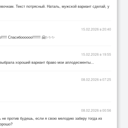
вочкам. Текст потрясный. Наталь, мужской вариант сделай, у
15.02.2026 в 20:40
!! Спасибоооооо!!!!!!! 🤗✨✨✨
15.02.2026 в 19:55
 выбрала хороший вариант браво мои аплодесменты...
08.02.2026 в 07:25
08.02.2026 в 00:56
ь не против будешь, если я свою мелодию заберу тогда из
Хорошо?