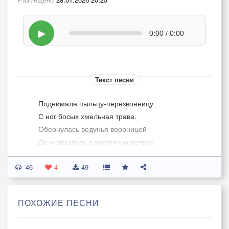
▶
0:00 / 0:00
Текст песни
Поднимала пыльцу-перезвонницу
С ног босых хмельная трава.
Обернулась ведунья вороницей
Да и скрылась в восточных ветрах.
46
А за нею, с далёкими криками,
4
49
Уносились в сизую высь
Пересмешницы, птицы-великие,
ПОХОЖИЕ ПЕСНИ
— Разрывая платок синевы.