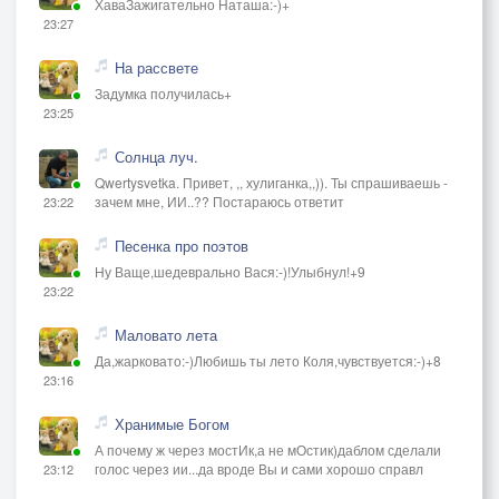
ХаваЗажигательно Наташа:-)+
23:27
На рассвете
Задумка получилась+
23:25
Солнца луч.
Qwertysvetka. Привет, ,, хулиганка,,)). Ты спрашиваешь -
зачем мне, ИИ..?? Постараюсь ответит
23:22
Песенка про поэтов
Ну Ваще,шедеврально Вася:-)!Улыбнул!+9
23:22
Маловато лета
Да,жарковато:-)Любишь ты лето Коля,чувствуется:-)+8
23:16
Хранимые Богом
А почему ж через мостИк,а не мОстик)даблом сделали
голос через ии...да вроде Вы и сами хорошо справл
23:12