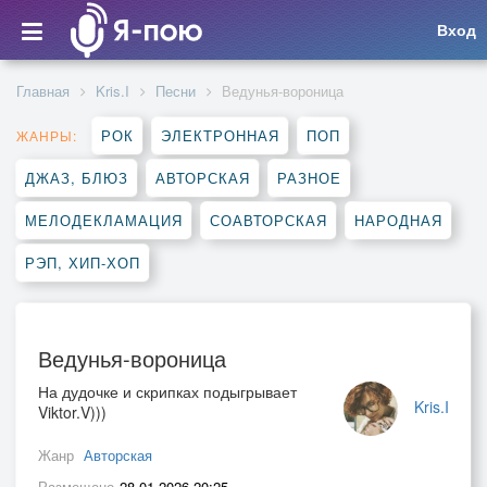
Вход
Главная
Kris.I
Песни
Ведунья-вороница
РОК
ЭЛЕКТРОННАЯ
ПОП
ЖАНРЫ:
ДЖАЗ, БЛЮЗ
АВТОРСКАЯ
РАЗНОЕ
МЕЛОДЕКЛАМАЦИЯ
СОАВТОРСКАЯ
НАРОДНАЯ
РЭП, ХИП-ХОП
Ведунья-вороница
На дудочке и скрипках подыгрывает
Kris.I
Viktor.V)))
Жанр
Авторская
Размещено
28.01.2026 20:25