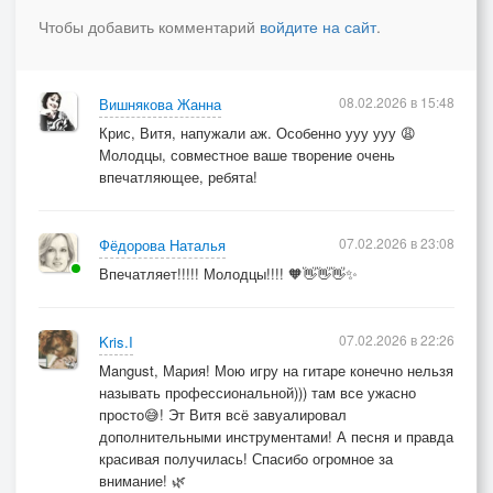
Её сил, а на сердце — печать.
Чтобы добавить комментарий
войдите на сайт
.
И закончится срок её пятницей,
И где сгинет её красота,
08.02.2026 в 15:48
Вишнякова Жанна
Прорастёт цветочек-купальница,
Крис, Витя, напужали аж. Особенно ууу ууу 😩
Да прольётся живая вода.
Молодцы, совместное ваше творение очень
впечатляющее, ребята!
Разрастётся лес пуще прежнего,
Корешками впитав кровь с росой
07.02.2026 в 23:08
Фёдорова Наталья
Станет домом ей, станет убежищем
Впечатляет!!!!! Молодцы!!!! 🧡👋👋👋✨
Укрывая мхом-простынёй
Приняла земля-матерь покойницу,
07.02.2026 в 22:26
Kris.I
И когда-нибудь через века.
Mangust, Мария! Мою игру на гитаре конечно нельзя
Вновь поднимет пыльцу-перезвонницу,
называть профессиональной))) там все ужасно
просто😅! Эт Витя всё завуалировал
С ног босых хмельная трава.
дополнительными инструментами! А песня и правда
красивая получилась! Спасибо огромное за
внимание! 🌿