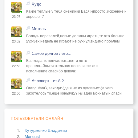
Чудо
Какие теплые у тебя снежинки Вася:-)просто ,искренне и
хорошо+7
23:07
Метель
Володь перезалей,новые должны играть,те что больше
2ух-3ех недель не играют,не рухнул,видимо проблем
23:02
Самое долгое лето...
Все когда то кончается...вот и лето
прошло...Замечательная песня и стихи и
22:53
исполнение,спасибо девочк
Аэропорт...ст.8.2
OrangutanG, заходи:-)да я не из пугливых:-)а чего
захотелось то,еще коньячку?:-)Ладно мохнатый,спаси
22:50
ПОЛЬЗОВАТЕЛИ ОНЛАЙН
Кутурженко Владимир
Mangust