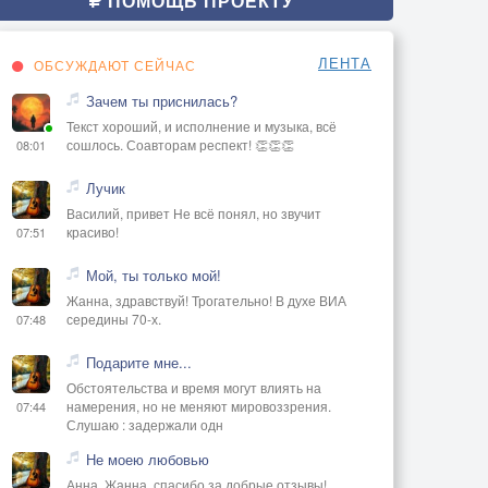
ПОМОЩЬ ПРОЕКТУ
ЛЕНТА
ОБСУЖДАЮТ СЕЙЧАС
Зачем ты приснилась?
Текст хороший, и исполнение и музыка, всё
сошлось. Соавторам респект! 👏👏👏
08:01
Лучик
Василий, привет Не всё понял, но звучит
красиво!
07:51
Мой, ты только мой!
Жанна, здравствуй! Трогательно! В духе ВИА
середины 70-х.
07:48
Подарите мне...
Обстоятельства и время могут влиять на
намерения, но не меняют мировоззрения.
07:44
Слушаю : задержали одн
Не моею любовью
Анна, Жанна, спасибо за добрые отзывы!