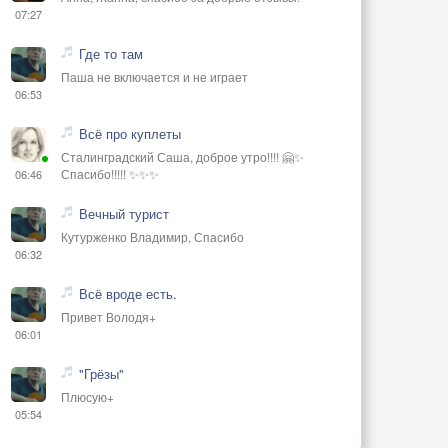
07:27
Где то там
Паша не включается и не играет
06:53
Всё про куплеты
Сталинградский Саша, доброе утро!!!! 🤗✨
Спасибо!!!!! ✨✨✨
06:46
Вечный турист
Кутурженко Владимир, Спасибо
06:32
Всё вроде есть.
Привет Володя+
06:01
"Грёзы"
Плюсую+
05:54