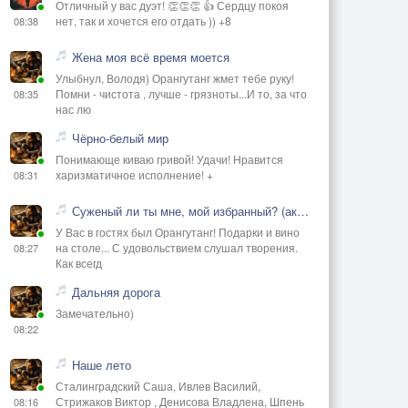
Отличный у вас дуэт! 👏👏👏 👍 Сердцу покоя
нет, так и хочется его отдать )) +8
08:38
Жена моя всё время моется
Улыбнул, Володя) Орангутанг жмет тебе руку!
Помни - чистота , лучше - грязноты...И то, за что
08:35
нас лю
Чёрно-белый мир
Понимающе киваю гривой! Удачи! Нравится
харизматичное исполнение! +
08:31
Суженый ли ты мне, мой избранный? (акустика)
У Вас в гостях был Орангутанг! Подарки и вино
на столе... С удовольствием слушал творения.
08:27
Как всегд
Дальняя дорога
Замечательно)
08:22
Наше лето
Сталинградский Саша, Ивлев Василий,
Стрижаков Виктор , Денисова Владлена, Шпень
08:16