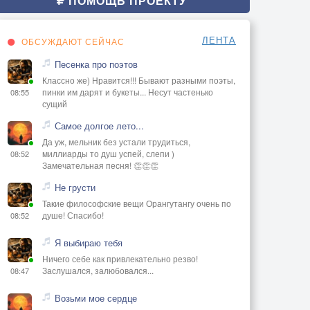
ПОМОЩЬ ПРОЕКТУ
ЛЕНТА
ОБСУЖДАЮТ СЕЙЧАС
Песенка про поэтов
Классно же) Нравится!!! Бывают разными поэты,
пинки им дарят и букеты... Несут частенько
08:55
сущий
Самое долгое лето...
Да уж, мельник без устали трудиться,
миллиарды то душ успей, слепи )
08:52
Замечательная песня! 👏👏👏
Не грусти
Такие философские вещи Орангутангу очень по
душе! Спасибо!
08:52
Я выбираю тебя
Ничего себе как привлекательно резво!
Заслушался, залюбовался...
08:47
Возьми мое сердце