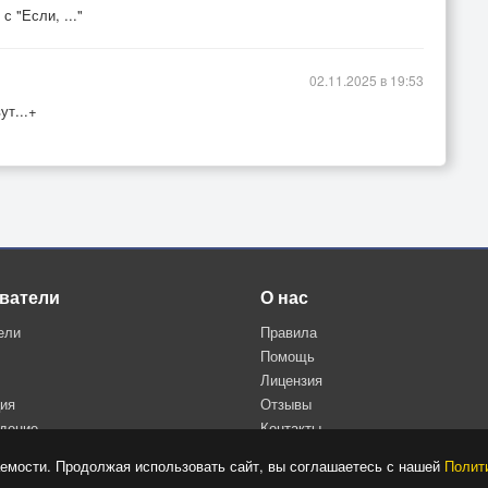
с "Если, ..."
02.11.2025 в 19:53
ут...+
ватели
О нас
ели
Правила
Помощь
Лицензия
ция
Отзывы
дение
Контакты
Политика конфиденциальности
емости. Продолжая использовать сайт, вы соглашаетесь с нашей
Полит