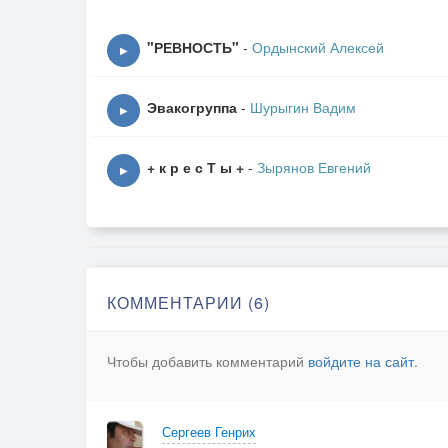
"РЕВНОСТЬ"
-
Ордынский Алексей
▶
Эвакогруппа
-
Шурыгин Вадим
▶
+ к р е с Т ы +
-
Зырянов Евгений
▶
КОММЕНТАРИИ (6)
Чтобы добавить комментарий
войдите на сайт
.
Сергеев Генрих