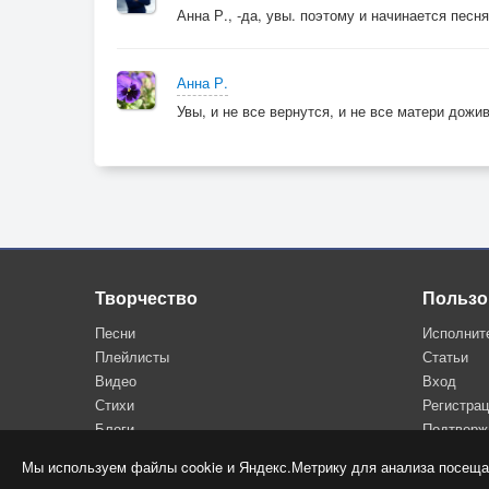
Анна Р., -да, увы. поэтому и начинается песня 
Анна Р.
Увы, и не все вернутся, и не все матери дожив
Творчество
Пользо
Песни
Исполнит
Плейлисты
Статьи
Видео
Вход
Стихи
Регистра
Блоги
Подтверж
Мы используем файлы cookie и Яндекс.Метрику для анализа посеща