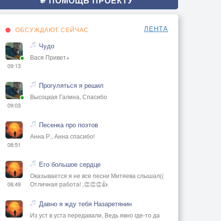
ПОМОЩЬ ПРОЕКТУ
ЛЕНТА
ОБСУЖДАЮТ СЕЙЧАС
Чудо
Вася Привет+
09:13
Прогуляться я решил
Высоцкая Галина, Спасибо
09:03
Песенка про поэтов
Анна Р., Анна спасибо!
08:51
Его большое сердце
Оказывается я не все песни Митяева слышал((
Отличная работа! ,👏👏👏👍
08:49
Давно я жду тебя Назаретянин
Из уст в уста передавали, Ведь явно где-то да