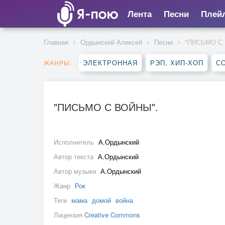
Лента
Песни
Плей
Главная
Ордынский Алексей
Песни
"ПИСЬМО С
ЭЛЕКТРОННАЯ
РЭП, ХИП-ХОП
С
ЖАНРЫ:
"ПИСЬМО С ВОЙНЫ".
Исполнитель
А.Ордынский
Автор текста
А.Ордынский
Автор музыки
А.Ордынский
Жанр
Рок
Теги
мама
домой
война
Лицензия
Creative Commons