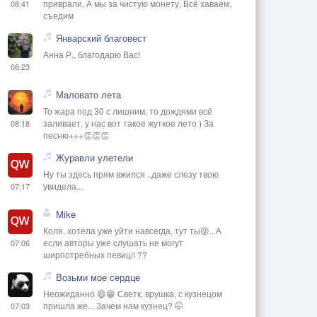
приврали, А мы за чистую монету, Всё хаваем,
08:41
съедим
Январский благовест
Анна Р., благодарю Вас!
08:23
Маловато лета
То жара под 30 с лишним, то дождями всё
заливает, у нас вот такое жуткое лето ) За
08:18
песню+++👏👏👏
Журавли улетели
Ну ты здесь прям вжился ..даже слезу твою
увидела...
07:17
Mike
Коля, хотела уже уйти навсегда, тут ты😜.. А
если авторы уже слушать не могут
07:06
ширпотребных певиц!! ??
Возьми мое сердце
Неожиданно 😄😁 Светк, врушка, с кузнецом
пришла же... Зачем нам кузнец? 🤭
07:03