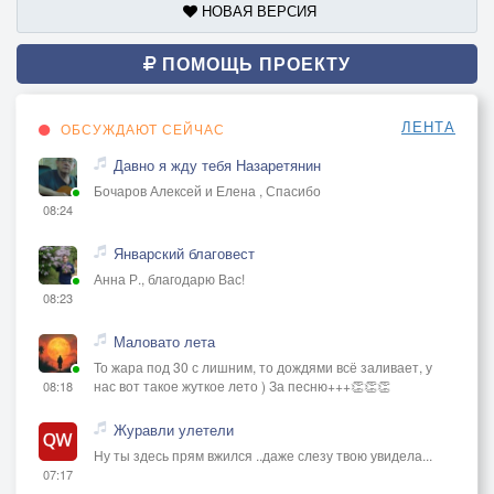
НОВАЯ ВЕРСИЯ
ПОМОЩЬ ПРОЕКТУ
ЛЕНТА
ОБСУЖДАЮТ СЕЙЧАС
Давно я жду тебя Назаретянин
Бочаров Алексей и Елена , Спасибо
08:24
Январский благовест
Анна Р., благодарю Вас!
08:23
Маловато лета
То жара под 30 с лишним, то дождями всё заливает, у
нас вот такое жуткое лето ) За песню+++👏👏👏
08:18
Журавли улетели
Ну ты здесь прям вжился ..даже слезу твою увидела...
07:17