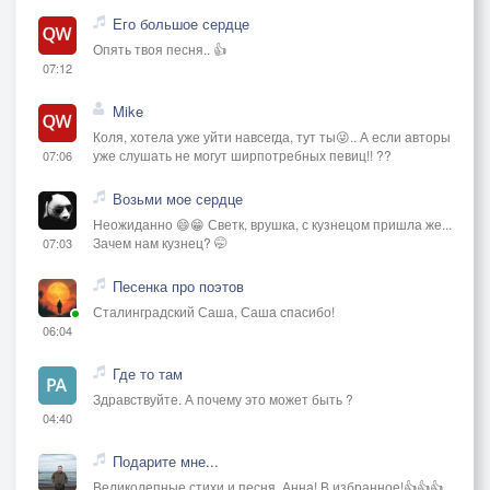
Его большое сердце
Опять твоя песня.. 👍
07:12
Mike
Коля, хотела уже уйти навсегда, тут ты😜.. А если авторы
уже слушать не могут ширпотребных певиц!! ??
07:06
Возьми мое сердце
Неожиданно 😄😁 Светк, врушка, с кузнецом пришла же...
Зачем нам кузнец? 🤭
07:03
Песенка про поэтов
Сталинградский Саша, Саша спасибо!
06:04
Где то там
Здравствуйте. А почему это может быть ?
04:40
Подарите мне...
Великолепные стихи и песня, Анна! В избранное!👍👍👍