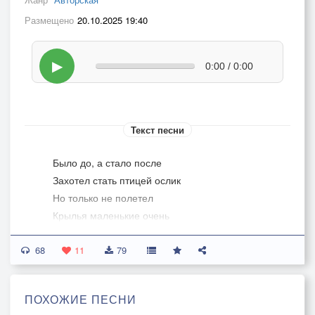
Размещено
20.10.2025 19:40
▶
0:00 / 0:00
Текст песни
Было до, а стало после
Захотел стать птицей ослик
Но только не полетел
Крылья маленькие очень
Он старается, он хочет
68
Но есть же всему предел
11
79
Жаль, что ослики не летают
ПОХОЖИЕ ПЕСНИ
Не сбиваются в птичьи стаи